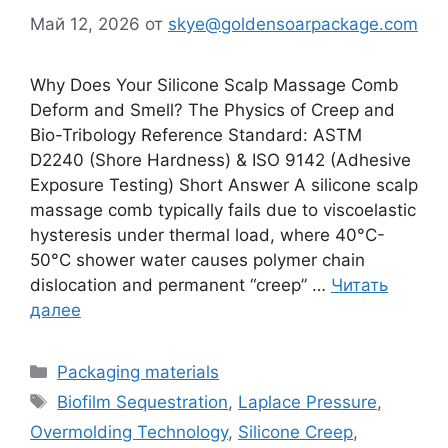
Май 12, 2026
от
skye@goldensoarpackage.com
Why Does Your Silicone Scalp Massage Comb
Deform and Smell? The Physics of Creep and
Bio-Tribology Reference Standard: ASTM
D2240 (Shore Hardness) & ISO 9142 (Adhesive
Exposure Testing) Short Answer A silicone scalp
massage comb typically fails due to viscoelastic
hysteresis under thermal load, where 40°C-
50°C shower water causes polymer chain
dislocation and permanent “creep” …
Читать
далее
Рубрики
Packaging materials
Метки
Biofilm Sequestration
,
Laplace Pressure
,
Overmolding Technology
,
Silicone Creep
,