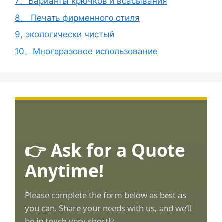
7、Варианты крючков и всасывания
8、 Печать фирменного стиля
9, экологически чистый
10、Многоразовое использование
👉 Ask for a Quote
Anytime!
Please complete the form below as best as
you can. Share your needs with us, and we’ll
be in touch very shortly.