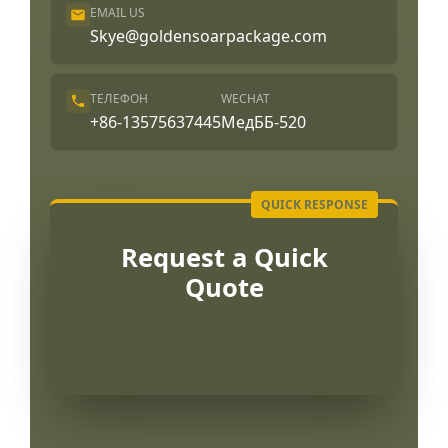
EMAIL US
Skye@goldensoarpackage.com
ТЕЛЕФОН
WECHAT
+86-13575637445
МедББ-520
Request a Quick
Quote
Português