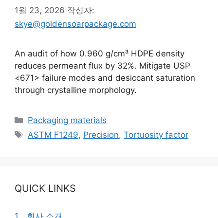
1월 23, 2026
작성자:
skye@goldensoarpackage.com
An audit of how 0.960 g/cm³ HDPE density
reduces permeant flux by 32%. Mitigate USP
<671> failure modes and desiccant saturation
through crystalline morphology.
카
Packaging materials
테
태
ASTM F1249
,
Precision
,
Tortuosity factor
고
그
리
QUICK LINKS
1、회사 소개