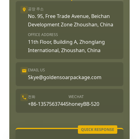
공장 주소
No. 95, Free Trade Avenue, Beichan
Development Zone Zhoushan, China
OFFICE ADDRESS
11th Floor, Building A, Zhonglang
International, Zhoushan, China
EMAIL US
Skye@goldensoarpackage.com
전화
WECHAT
+86-13575637445
honeyBB-520