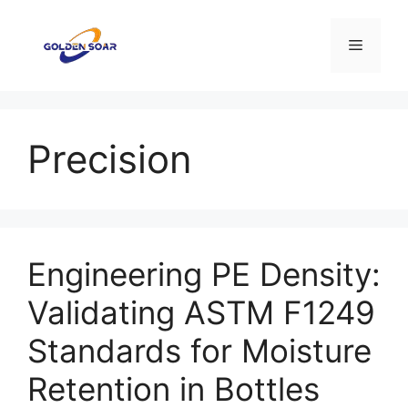
컨
텐
메
츠
로
뉴
건
너
Precision
뛰
기
Engineering PE Density:
Validating ASTM F1249
Standards for Moisture
Retention in Bottles