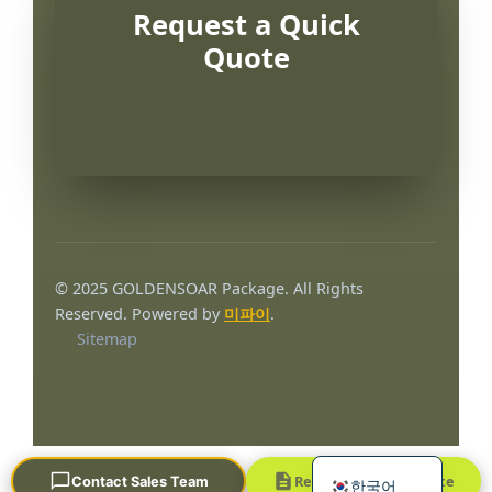
Request a Quick
Quote
Português
العربية
© 2025 GOLDENSOAR Package. All Rights
Français
Reserved. Powered by
미파이
.
Sitemap
日本語
Русский
Español
English
Request a Quick Quote
Contact Sales Team
한국어