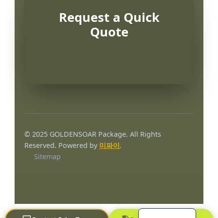
Request a Quick
Quote
Português
العربية
© 2025 GOLDENSOAR Package. All Rights
Français
Reserved. Powered by
미파이
.
Sitemap
日本語
Русский
Español
English