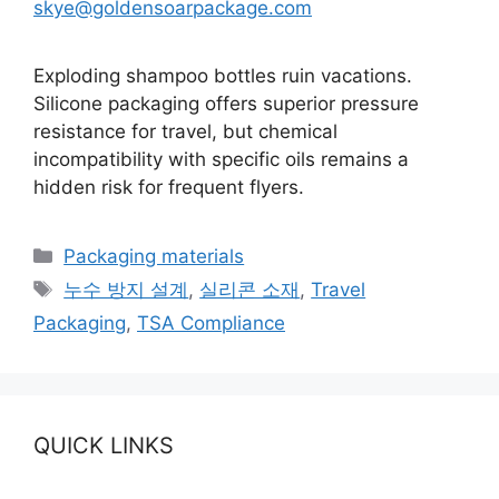
skye@goldensoarpackage.com
Exploding shampoo bottles ruin vacations.
Silicone packaging offers superior pressure
resistance for travel, but chemical
incompatibility with specific oils remains a
hidden risk for frequent flyers.
카
Packaging materials
테
태
누수 방지 설계
,
실리콘 소재
,
Travel
고
그
Packaging
,
TSA Compliance
리
QUICK LINKS