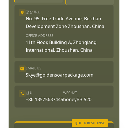
공장 주소
No. 95, Free Trade Avenue, Beichan
Development Zone Zhoushan, China
OFFICE ADDRESS
11th Floor, Building A, Zhonglang
International, Zhoushan, China
EMAIL US
Skye@goldensoarpackage.com
전화
WECHAT
+86-13575637445
honeyBB-520