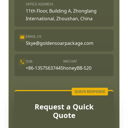
OFFICE ADDRESS
11th Floor, Building A, Zhonglang
International, Zhoushan, China
EMAIL US
Skye@goldensoarpackage.com
전화
WECHAT
+86-13575637445
honeyBB-520
Request a Quick
Quote