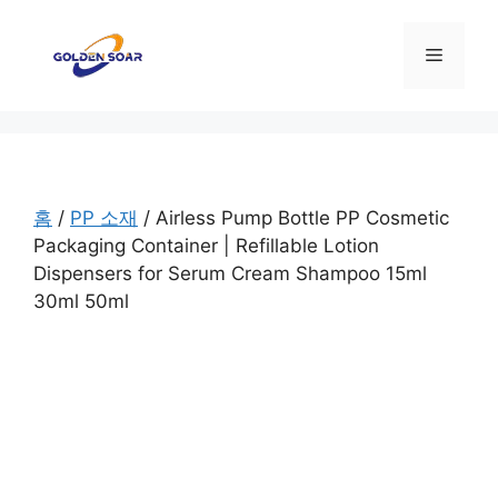
컨
텐
메
츠
로
뉴
건
너
뛰
기
홈
/
PP 소재
/ Airless Pump Bottle PP Cosmetic
Packaging Container | Refillable Lotion
Dispensers for Serum Cream Shampoo 15ml
30ml 50ml