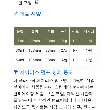
한 포장. 🛍️
📏 제품 사양
용량
높이
지름
무게
재료
패키징
15ml
79mm
33mm
25g
PP
가방
30ml
103mm
33mm
27g
PP
가방
50ml
135mm
33mm
32g
PP
가방
🌍 에어리스 펌프 병의 용도
이 플라스틱 에어리스 펌프병은 다양한 산업
분야에서 사용됩니다. 스킨케어 분야에서는
안티에이징 세럼, 보습 크림, 자외선 차단제
를 담는 데 이상적인 펌프병입니다. 여행용
세면도구 용기로는 지갑 크기의 샴푸, 컨디셔