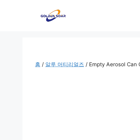
컨
텐
츠
로
건
너
뛰
기
홈
/
알루 머티리얼즈
/ Empty Aerosol Can