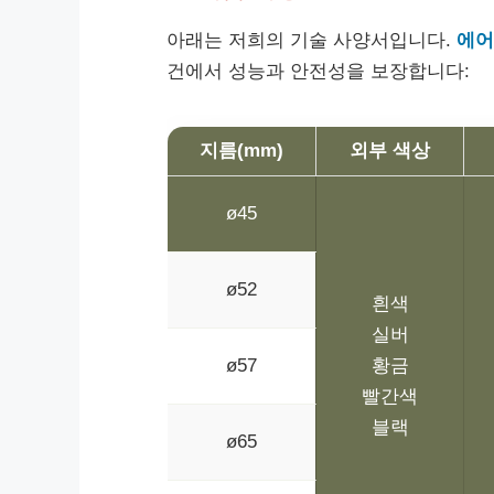
아래는 저희의 기술 사양서입니다.
에어
건에서 성능과 안전성을 보장합니다:
지름(mm)
외부 색상
ø45
ø52
흰색
실버
ø57
황금
빨간색
블랙
ø65