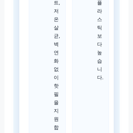
트,
플
저
라
온
스
살
틱
균,
보
벽
다
연
높
화
습
없
니
이
다.
핫
필
을
지
원
합