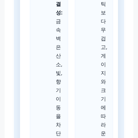
결
틱
성:
보
금
다
속
무
벽
겁
은
고,
산
게
소,
이
빛,
지
향
와
기
크
이
기
동
에
을
따
차
라
단
운