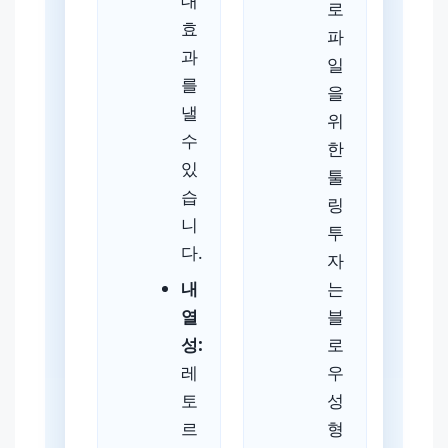
대
로
효
파
과
일
를
을
낼
위
수
한
있
툴
습
링
니
투
다.
자
내
는
열
블
성:
로
레
우
토
성
르
형