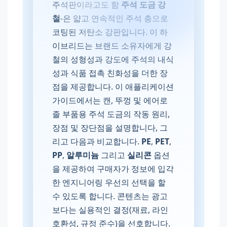
주석판이라고도 함
주석 도금 강
철
-은 얇고 연속적인 주석 층으로
코팅된 저탄소 강판입니다. 이 하
이브리드는 브랜드 소유자에게 강
철의 성형성과 강도에 주석의 내식
성과 식품 접촉 친화성을 더한 장
점을 제공합니다. 이 애플리케이션
가이드에서는 캔, 뚜껑 및 에어로
졸 부품용 주석 도금의 작동 원리,
장점 및 장단점을 설명합니다, 그
리고 다음과 비교합니다.
PE
,
PET
,
PP
,
알루미늄
그리고
실리콘
옵션
을 제공하여 구매자가 정보에 입각
한 엔지니어링 우선의 선택을 할
수 있도록 합니다. 콘텐츠는 광고
보다는 실용적인 결정(재료, 라인
호환성, 규정 준수)을 선호합니다.