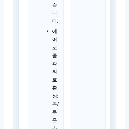
습
니
다.
에
어
로
졸
과
의
호
환
성:
콘/
돔
은
스