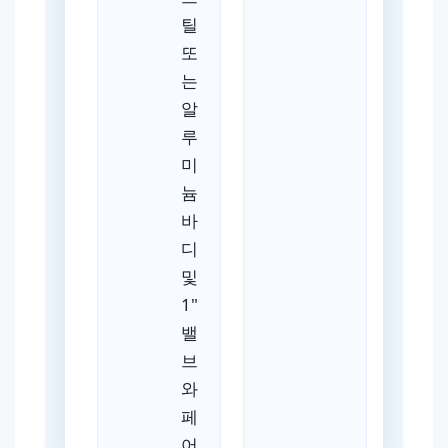
틸
또
는
알
루
미
늄
바
디
및
1"
밸
브
와
페
어