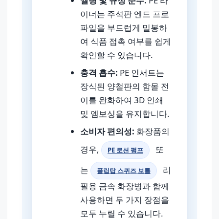
씰링 및 규정 준수:
PE 라
이너는 주석판 엔드 프로
파일을 부드럽게 밀봉하
여 식품 접촉 여부를 쉽게
확인할 수 있습니다.
충격 흡수:
PE 인서트는
장식된 양철판의 함몰 전
이를 완화하여 3D 인쇄
및 엠보싱을 유지합니다.
소비자 편의성:
화장품의
경우,
또
PE 로션 펌프
는
리
플립탑 스퀴즈 보틀
필용 금속 화장병과 함께
사용하면 두 가지 장점을
모두 누릴 수 있습니다.