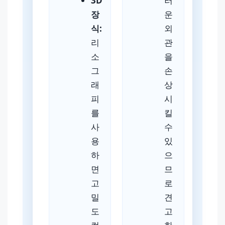
3D
러
장
운
식:
외
리
관
소
을
그
손
래
상
피
시
를
킬
사
수
용
있
하
으
면
므
고
로
밀
견
도
고