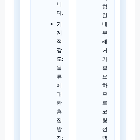
니
합
다.
한
기
내
계
부
적
래
강
커
도:
가
물
필
류
요
에
하
대
므
한
로
흠
코
집
팅
방
선
지;
택