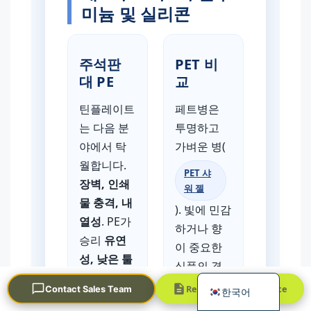
미늄 및 실리콘
주석판
PET 비
대 PE
교
틴플레이트
페트병은
는 다음 분
투명하고
Português
야에서 탁
가벼운 병(
العربية
월합니다.
PET 샤
Français
장벽, 인쇄
워 젤
日本語
물 충격, 내
). 빛에 민감
열성
. PE가
Русский
하거나 향
승리
유연
이 중요한
Español
성, 낮은 툴
식품의 경
English
링 비용
, 및
우 주석판
Request a Quick Quote
Contact Sales Team
한국어
소프트 씰
의 빛/산소