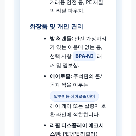
거래용 안전 통, PE 재질
의 리필 파우치.
화장품 및 개인 관리
밤 & 캔들:
안전 가장자리
가 있는 이음매 없는 통,
선택 사항
BPA-NI
래
커 및 엠보싱.
에어로졸:
주석판의 콘/
돔과 짝을 이루는
알루미늄 에어로졸 바디
헤어 케어 또는 살충제 호
환 라인에 적합합니다.
리필 디스플레이 에코시
스템:
PET/PE 리필러(