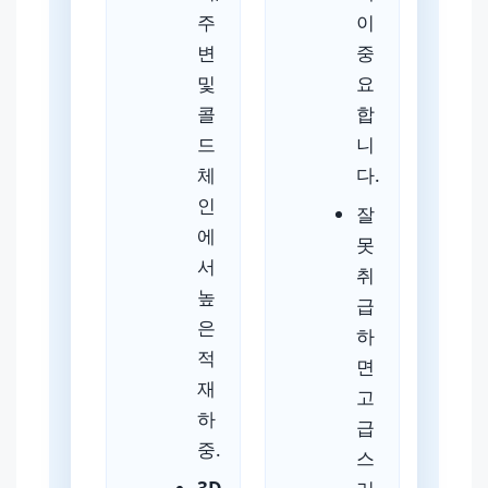
주
이
변
중
및
요
콜
합
드
니
체
다.
인
잘
에
못
서
취
높
급
은
하
적
면
재
고
하
급
중.
스