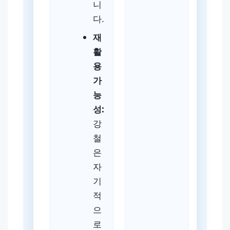
니
다.
재
활
용
가
능
성:
강
철
은
자
기
적
으
로