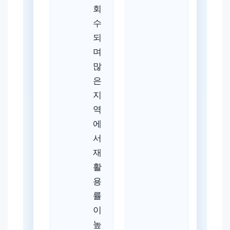
회
수
되
며
많
은
지
역
에
서
재
활
용
률
이
높