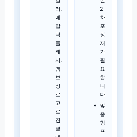
컬
한
러,
2
메
차
탈
포
릭
장
플
재
래
가
시,
필
엠
요
보
합
싱
니
로
다.
고
맞
로
춤
진
형
열
프