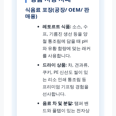
식음료 포장(공장/ OEM/ 판
매용)
레토르트 식품:
소스, 수
프, 기름진 생선 등을 양
철 통조림에 담을 때 pH
와 유황 함량에 맞는 래커
를 사용합니다.
드라이 상품:
차, 견과류,
쿠키, PE 신선도 씰이 있
는 리소 인쇄 통조림 등
프리미엄 기프팅 경험을
선사합니다.
음료 차 및 분말:
탬퍼 밴
드와 풀탭이 있는 전자상