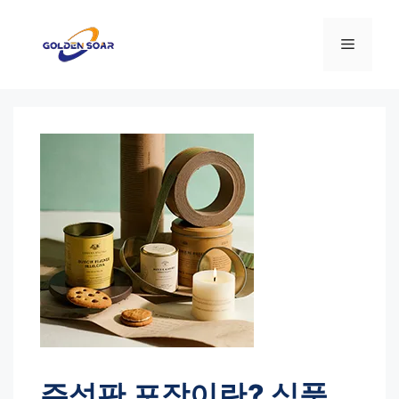
컨
텐
메
츠
로
뉴
건
너
뛰
기
주석판 포장이란? 식품