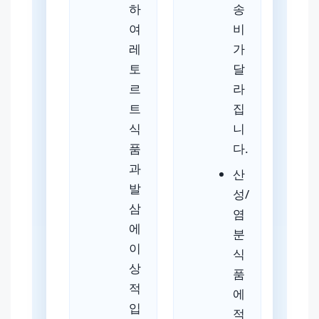
하
송
여
비
레
가
토
달
르
라
트
집
식
니
품
다.
과
산
발
성/
삼
염
에
분
이
식
상
품
적
에
입
적