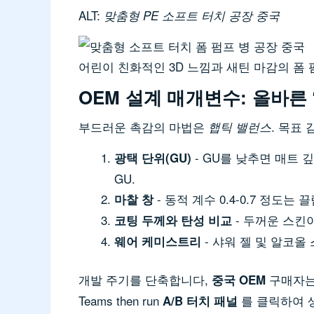
ALT:
맞춤형 PE 소프트 터치 공장 중국
어린이 친화적인 3D 느낌과 새틴 마감의 폼 
OEM 설계 매개변수: 올바른 
부드러운 촉감의 마법은
. 목표
햅틱 밸런스
- GU를 낮추면 매트 
광택 단위(GU)
GU.
- 동적 계수 0.4-0.7 정도
마찰 창
- 두꺼운 스킨
코팅 두께와 탄성 비교
- 샤워 젤 및 알코
웨어 케미스트리
개발 주기를 단축합니다,
구매자는
중국 OEM
Teams then run
를 클릭하여 생
A/B 터치 패널