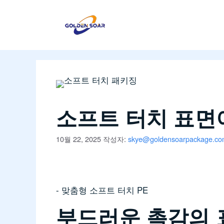
컨
텐
츠
로
건
너
뛰
기
소프트 터치 표면
10월 22, 2025
작성자:
skye@goldensoarpackage.c
- 맞춤형 소프트 터치 PE
부드러운 촉감의 표