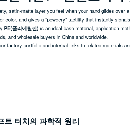
ety, satin-matte layer you feel when your hand glides over a 
er color, and gives a “powdery” tactility that instantly signal
hy
is an ideal base material, application m
PE(폴리에틸렌)
nds, and wholesale buyers in China and worldwide.
our factory portfolio and internal links to related materials a
소프트 터치의 과학적 원리