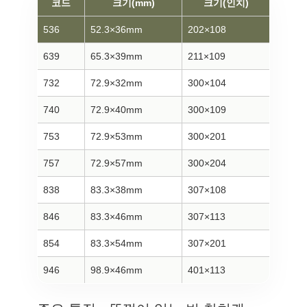
코드
크기(mm)
크기(인치)
536
52.3×36mm
202×108
639
65.3×39mm
211×109
732
72.9×32mm
300×104
740
72.9×40mm
300×109
753
72.9×53mm
300×201
757
72.9×57mm
300×204
838
83.3×38mm
307×108
846
83.3×46mm
307×113
854
83.3×54mm
307×201
946
98.9×46mm
401×113