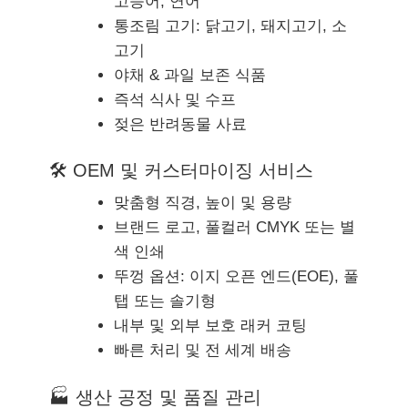
고등어, 연어
통조림 고기: 닭고기, 돼지고기, 소
고기
야채 & 과일 보존 식품
즉석 식사 및 수프
젖은 반려동물 사료
🛠 OEM 및 커스터마이징 서비스
맞춤형 직경, 높이 및 용량
브랜드 로고, 풀컬러 CMYK 또는 별
색 인쇄
뚜껑 옵션: 이지 오픈 엔드(EOE), 풀
탭 또는 솔기형
내부 및 외부 보호 래커 코팅
빠른 처리 및 전 세계 배송
🏭 생산 공정 및 품질 관리