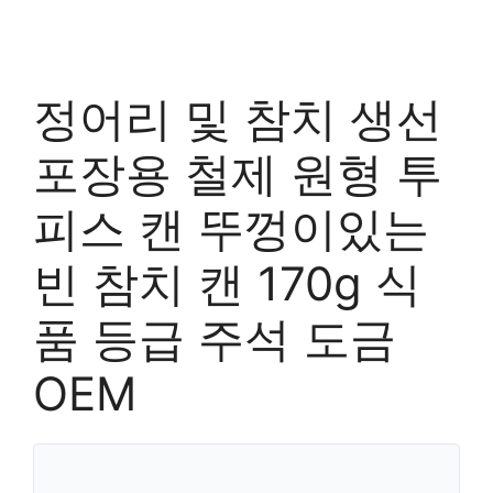
정어리 및 참치 생선
포장용 철제 원형 투
피스 캔 뚜껑이있는
빈 참치 캔 170g 식
품 등급 주석 도금
OEM