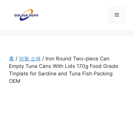
컨
텐
메
츠
로
뉴
건
너
뛰
기
홈
/
양철 소재
/ Iron Round Two-piece Can
Empty Tuna Cans With Lids 170g Food Grade
Tinplate for Sardine and Tuna Fish Packing
OEM