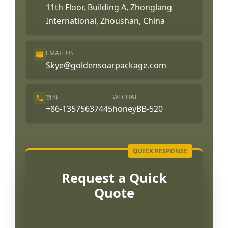
11th Floor, Building A, Zhonglang
International, Zhoushan, China
EMAIL US
Skye@goldensoarpackage.com
전화
WECHAT
+86-13575637445
honeyBB-520
Request a Quick
Quote