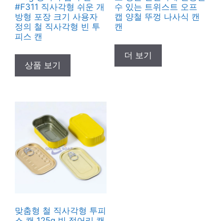
#F311 직사각형 쉬운 개
수 있는 트위스트 오프
방형 포장 크기 사용자
캡 양철 뚜껑 나사식 캔
정의 철 직사각형 빈 투
캔
피스 캔
더 보기
상품 보기
맞춤형 철 직사각형 투피
스 캔 125g 빈 정어리 캔