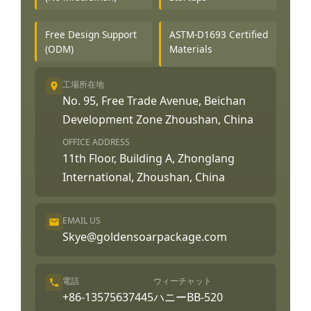
Free Design Support
ASTM-D1693 Certified
(ODM)
Materials
工場所在地
No. 95, Free Trade Avenue, Beichan
Development Zone Zhoushan, China
OFFICE ADDRESS
11th Floor, Building A, Zhonglang
International, Zhoushan, China
EMAIL US
Skye@goldensoarpackage.com
電話
ウィーチャット
+86-13575637445
ハニーBB-520