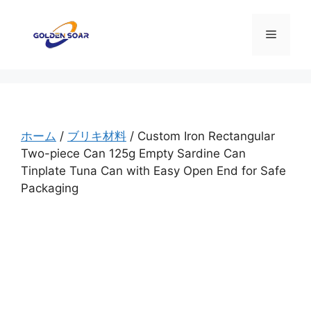
コ
ン
メ
テ
ン
ニ
ツ
へ
ス
ュ
キ
ホーム
/
ブリキ材料
/ Custom Iron Rectangular
ッ
Two-piece Can 125g Empty Sardine Can
ー
プ
Tinplate Tuna Can with Easy Open End for Safe
Packaging