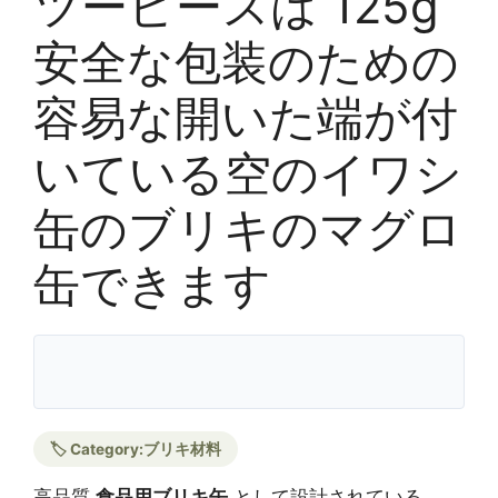
ツーピースは 125g
安全な包装のための
容易な開いた端が付
いている空のイワシ
缶のブリキのマグロ
缶できます
🏷️ Category:
ブリキ材料
高品質
食品用ブリキ缶
として設計されている。