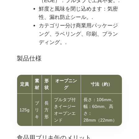
（EOE）：プルタブで工具不要。.
鮮度と風味を閉じ込めます：気密
性、漏れ防止シール。.
カテゴリー分け商業用パッケージ
ング、ラベリング、印刷、ブラン
ディング。.
製品仕様
素
形
オープニン
定員
寸法（約）
材
状
グ
プルタブ付
長さ：106mm、
ブ
長
きイージー
幅：60mm、高
125g
リ
方
オープンエ
さ：
キ
形
ンド
28mm（22mm）
食品用ブリキ缶のメリット