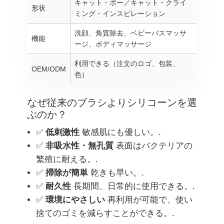
キャット・ポー／キャット・クライ
形状
ミング・インスピレーション
洗顔、角質除去、ベビーバスマッサ
機能
ージ、ボディマッサージ
利用できる（注文のロゴ、包装、
OEM/ODM
色）
なぜ従来のブラシよりシリコーンを選
ぶのか？
✅
低刺激性
敏感肌にも優しい。.
✅
非吸水性・無孔質
表面はバクテリアの
繁殖に耐える。.
✅
掃除が簡単
乾きも早い。.
✅
耐久性
長期間、日常的に使用できる。.
✅
環境にやさしい
再利用が可能で、使い
捨てのゴミを減らすことができる。.