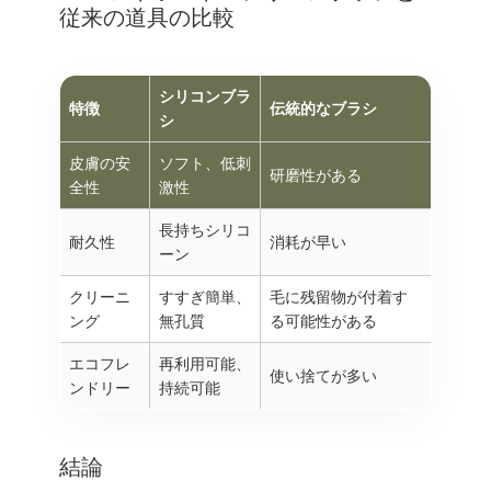
従来の道具の比較
シリコンブラ
特徴
伝統的なブラシ
シ
皮膚の安
ソフト、低刺
研磨性がある
全性
激性
長持ちシリコ
耐久性
消耗が早い
ーン
クリーニ
すすぎ簡単、
毛に残留物が付着す
ング
無孔質
る可能性がある
エコフレ
再利用可能、
使い捨てが多い
ンドリー
持続可能
結論