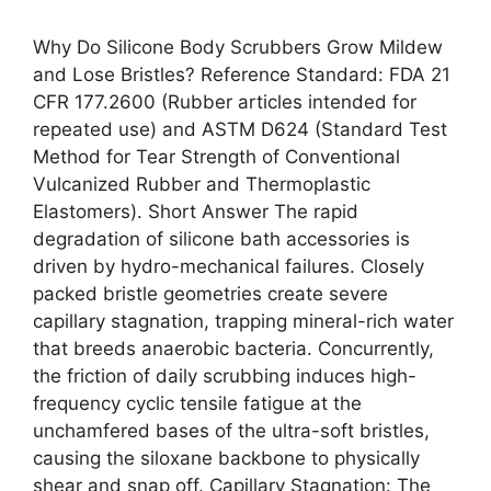
Why Do Silicone Body Scrubbers Grow Mildew
and Lose Bristles? Reference Standard: FDA 21
CFR 177.2600 (Rubber articles intended for
repeated use) and ASTM D624 (Standard Test
Method for Tear Strength of Conventional
Vulcanized Rubber and Thermoplastic
Elastomers). Short Answer The rapid
degradation of silicone bath accessories is
driven by hydro-mechanical failures. Closely
packed bristle geometries create severe
capillary stagnation, trapping mineral-rich water
that breeds anaerobic bacteria. Concurrently,
the friction of daily scrubbing induces high-
frequency cyclic tensile fatigue at the
unchamfered bases of the ultra-soft bristles,
causing the siloxane backbone to physically
shear and snap off. Capillary Stagnation: The