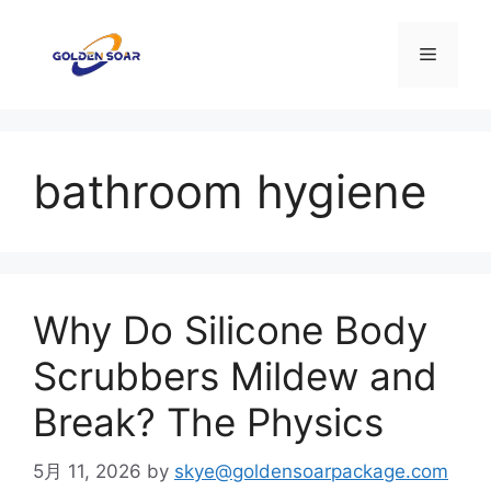
コ
ン
メ
テ
ン
ニ
ツ
へ
bathroom hygiene
ス
ュ
キ
ッ
ー
プ
Why Do Silicone Body
Scrubbers Mildew and
Break? The Physics
5月 11, 2026
by
skye@goldensoarpackage.com