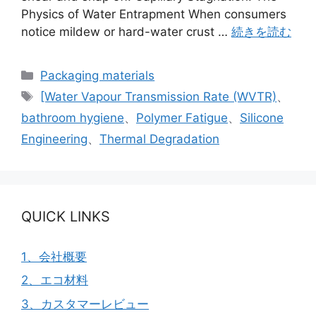
Physics of Water Entrapment When consumers
notice mildew or hard-water crust …
続きを読む
カ
Packaging materials
テ
タ
[Water Vapour Transmission Rate (WVTR)
、
ゴ
グ
bathroom hygiene
、
Polymer Fatigue
、
Silicone
リ
Engineering
、
Thermal Degradation
ー
QUICK LINKS
1、会社概要
2、エコ材料
3、カスタマーレビュー