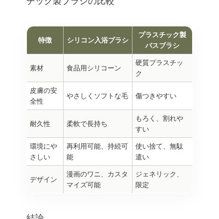
チック製ブラシの比較
プラスチック製
特徴
シリコン入浴ブラシ
バスブラシ
硬質プラスチッ
素材
食品用シリコーン
ク
皮膚の安
やさしくソフトな毛
傷つきやすい
全性
もろく、割れや
耐久性
柔軟で長持ち
すい
環境にや
再利用可能、持続可
使い捨て、無駄
さしい
能
遣い
漫画のワニ、カスタ
ジェネリック、
デザイン
マイズ可能
限定
結論