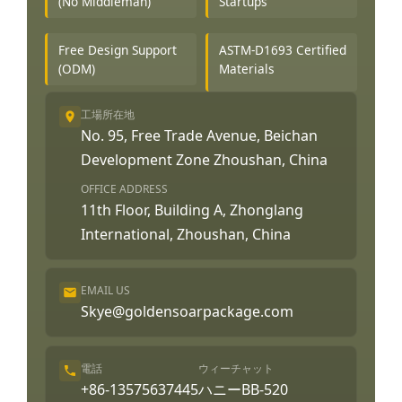
(No Middleman)
Startups
Free Design Support
ASTM-D1693 Certified
(ODM)
Materials
工場所在地
No. 95, Free Trade Avenue, Beichan
Development Zone Zhoushan, China
OFFICE ADDRESS
11th Floor, Building A, Zhonglang
International, Zhoushan, China
EMAIL US
Skye@goldensoarpackage.com
電話
ウィーチャット
+86-13575637445
ハニーBB-520