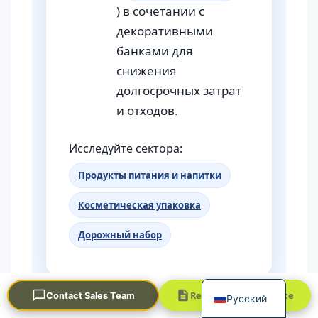
) в сочетании с
декоративными
банками для
снижения
долгосрочных затрат
и отходов.
Português
Исследуйте сектора:
العربية
Продукты питания и напитки
Français
한국어
Косметическая упаковка
日本語
Дорожный набор
Español
English
Request a Quick Quote
Contact Sales Team
Русский