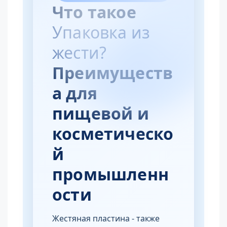
Что такое
Упаковка из
жести?
Преимуществ
а для
пищевой и
косметическо
й
промышленн
ости
Жестяная пластина - также