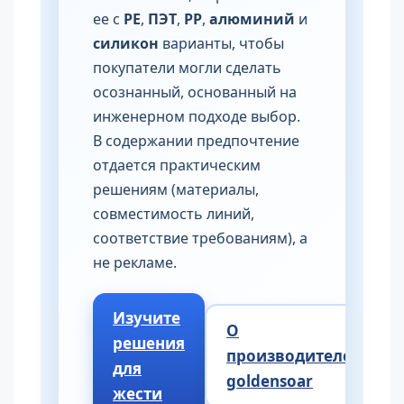
ее с
PE
,
ПЭТ
,
PP
,
алюминий
и
силикон
варианты, чтобы
покупатели могли сделать
осознанный, основанный на
инженерном подходе выбор.
В содержании предпочтение
отдается практическим
решениям (материалы,
совместимость линий,
соответствие требованиям), а
не рекламе.
Изучите
О
решения
производителе
для
goldensoar
жести