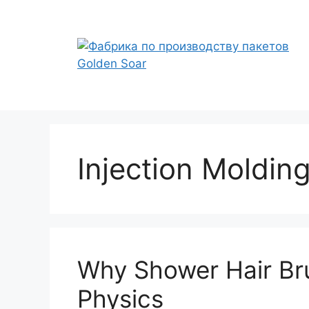
Перейти
к
содержимому
Injection Moldin
Why Shower Hair Bru
Physics