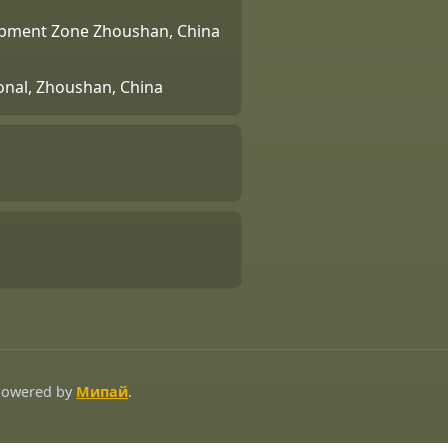
lopment Zone Zhoushan, China
ional, Zhoushan, China
 Powered by
Мипай
.