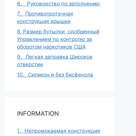
6、 Руководство по заполнению
7、Противопротечная
конструкция крышки
8, Размер бутылки, одобренный
Управлением по контролю за
оборотом наркотиков США
9、Легкая заправка Широкое
отверстие
10、Силикон и без бисфенола
INFORMATION
1、Непромокаемая конструкция