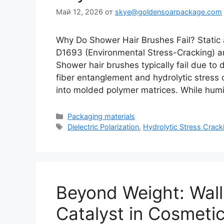
Май 12, 2026
от
skye@goldensoarpackage.com
Why Do Shower Hair Brushes Fail? Static
D1693 (Environmental Stress-Cracking) a
Shower hair brushes typically fail due to d
fiber entanglement and hydrolytic stress c
into molded polymer matrices. While humi
Рубрики
Packaging materials
Метки
Dielectric Polarization
,
Hydrolytic Stress Crack
Beyond Weight: Wall
Catalyst in Cosmeti