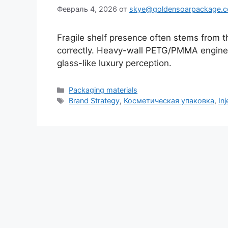
Февраль 4, 2026
от
skye@goldensoarpackage.
Fragile shelf presence often stems from th
correctly. Heavy-wall PETG/PMMA enginee
glass-like luxury perception.
Рубрики
Packaging materials
Метки
Brand Strategy
,
Косметическая упаковка
,
In