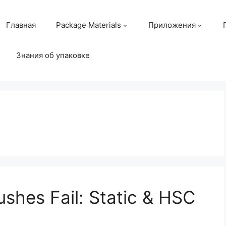
Главная
Package Materials
Приложения
Знания об упаковке
g
shes Fail: Static & HSC