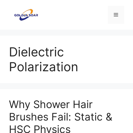
Перейти
к
Меню
содержимому
Dielectric
Polarization
Why Shower Hair
Brushes Fail: Static &
HSC Physics