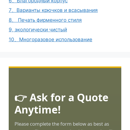
6、Благородный корпус
7、Варианты крючков и всасывания
8、 Печать фирменного стиля
9, экологически чистый
10、Многоразовое использование
👉 Ask for a Quote
Anytime!
Please complete the form below as best as