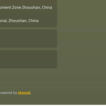
lopment Zone Zhoushan, China
ional, Zhoushan, China
 Powered by
Мипай
.