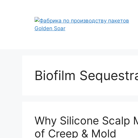
Перейти
к
содержимому
Biofilm Sequestr
Why Silicone Scalp 
of Creep & Mold