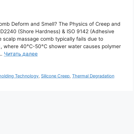
omb Deform and Smell? The Physics of Creep and
 D2240 (Shore Hardness) & ISO 9142 (Adhesive
e scalp massage comb typically fails due to
oad, where 40°C-50°C shower water causes polymer
 …
Читать далее
olding Technology
,
Silicone Creep
,
Thermal Degradation