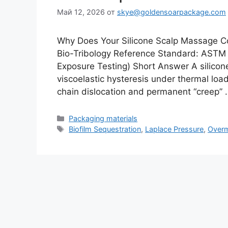
Май 12, 2026
от
skye@goldensoarpackage.com
Why Does Your Silicone Scalp Massage C
Bio-Tribology Reference Standard: ASTM
Exposure Testing) Short Answer A silicon
viscoelastic hysteresis under thermal l
chain dislocation and permanent “creep”
Рубрики
Packaging materials
Метки
Biofilm Sequestration
,
Laplace Pressure
,
Overm