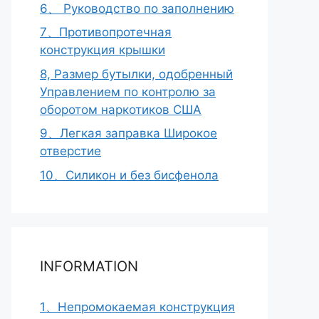
6、 Руководство по заполнению
7、Противопротечная
конструкция крышки
8, Размер бутылки, одобренный
Управлением по контролю за
оборотом наркотиков США
9、Легкая заправка Широкое
отверстие
10、Силикон и без бисфенола
INFORMATION
1、Непромокаемая конструкция