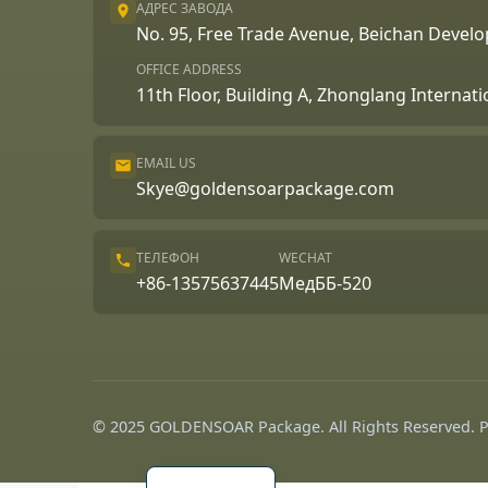
АДРЕС ЗАВОДА
No. 95, Free Trade Avenue, Beichan Deve
OFFICE ADDRESS
11th Floor, Building A, Zhonglang Internat
EMAIL US
Skye@goldensoarpackage.com
Português
ТЕЛЕФОН
WECHAT
العربية
+86-13575637445
МедББ-520
Français
한국어
日本語
Español
© 2025 GOLDENSOAR Package. All Rights Reserved.
English