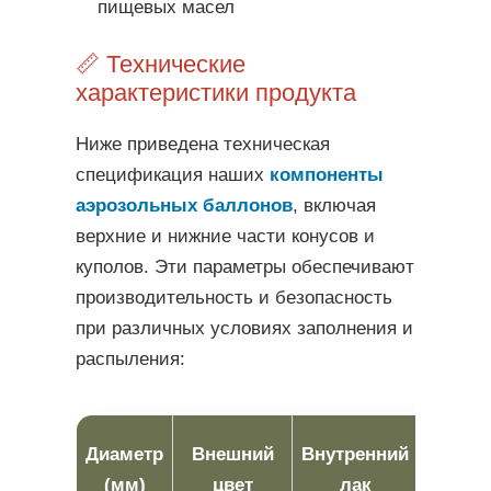
пищевых масел
📏 Технические
характеристики продукта
Ниже приведена техническая
спецификация наших
компоненты
аэрозольных баллонов
, включая
верхние и нижние части конусов и
куполов. Эти параметры обеспечивают
производительность и безопасность
при различных условиях заполнения и
распыления:
Давл
Диаметр
Внешний
Внутренний
дефор
(мм)
цвет
лак