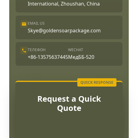
International, Zhoushan, China
EMAIL US
Skye@goldensoarpackage.com
ТЕЛЕФОН
WECHAT
+86-13575637445
МедББ-520
Request a Quick
Quote