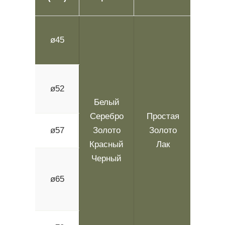
(М
ø45
1.2 ~
ø52
1.2 ~
Белый
Серебро
Простая
ø57
Золото
Золото
1.
Красный
Лак
Черный
ø65
1.2 ~