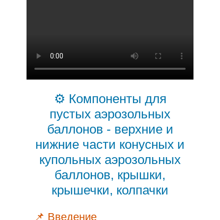
⚙️ Компоненты для
пустых аэрозольных
баллонов - верхние и
нижние части конусных и
купольных аэрозольных
баллонов, крышки,
крышечки, колпачки
📌 Введение