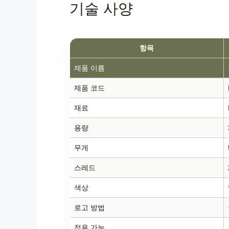
기술 사양
항목
제품 이름
제품 코드
재료
용량
무게
스레드
색상
로고 방법
적용 가능