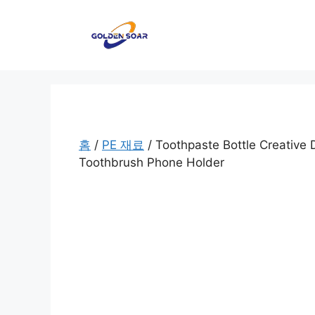
컨
텐
츠
로
건
너
뛰
기
홈
/
PE 재료
/ Toothpaste Bottle Creativ
Toothbrush Phone Holder