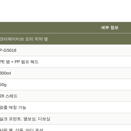
세부 정보
크리에이티브 오리 치약 병
P-GS018
PE 병 + PP 펌프 헤드
300ml
50g
28 스레드
맞춤 매칭 가능
실크 프린트, 엠보싱, 디보싱
샤워 젤, 샴푸, 바디 로션