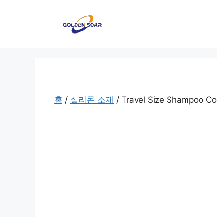
컨
텐
츠
로
건
너
뛰
기
홈
/
실리콘 소재
/ Travel Size Shampoo Cont