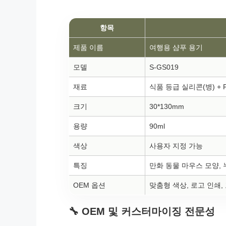
항목
제품 이름
여행용 샴푸 용기
모델
S-GS019
재료
식품 등급 실리콘(병) + 
크기
30*130mm
용량
90ml
색상
사용자 지정 가능
특징
만화 동물 마우스 모양, 
OEM 옵션
맞춤형 색상, 로고 인쇄,
🔧 OEM 및 커스터마이징 전문성