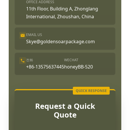
OFFICE ADDRESS
11th Floor, Building A, Zhonglang
International, Zhoushan, China
EMAIL US
Skye@goldensoarpackage.com
전화
WECHAT
+86-13575637445
honeyBB-520
Request a Quick
Quote