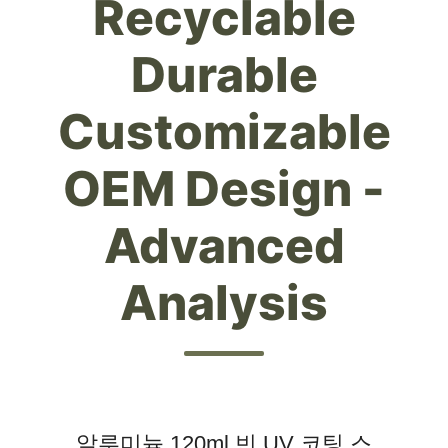
Recyclable
Durable
Customizable
OEM Design -
Advanced
Analysis
알루미늄 120ml 빈 UV 코팅 스