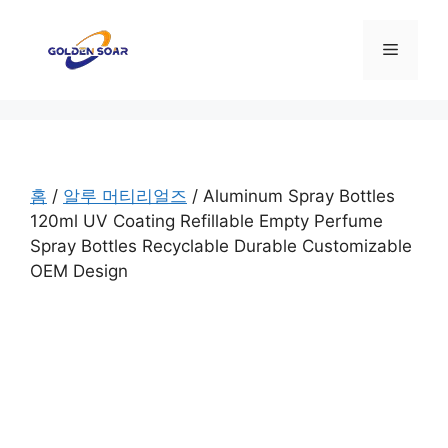
컨
텐
메
츠
로
뉴
건
너
뛰
기
홈
/
알루 머티리얼즈
/ Aluminum Spray Bottles
120ml UV Coating Refillable Empty Perfume
Spray Bottles Recyclable Durable Customizable
OEM Design