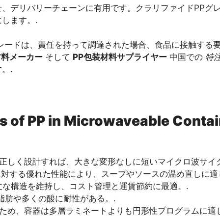
せ、デリバリーチェーンに有用です。クラリファイドPPグ
します。.
グレードは、責任を持って調達された場合、食品に接触する
材料メーカー
そして
PP包装材料サプライヤー
中国での
特
。.
s of PP in Microwaveable Conta
、正しく設計すれば、大きな変形なしに短いマイクロ波サイク
対する優れた性能により、スープやソースの温め直しに適
な構造を維持し、コスト管理と運賃節約に最適。.
脂肪や多くの酸に耐性がある。.
るため、容器は多層ラミネートよりも円形性プログラムに適し