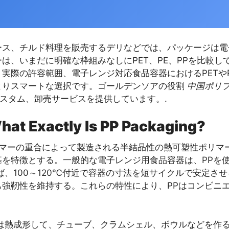
ース、チルド料理を販売するデリなどでは、パッケージは電
は、いまだに明確な枠組みなしにPET、PE、PPを比較
動、実際の許容範囲、電子レンジ対応食品容器におけるPET
よりスマートな選択です。ゴールデンソアの役割
中国ポリ
カスタム、卸売サービスを提供しています。.
What Exactly Is PP Packaging?
マーの重合によって製造される半結晶性の熱可塑性ポリマー
基を特徴とする。一般的な電子レンジ用食品容器は、PPを
、100～120℃付近で容器の寸法を短サイクルで安定させ
も強靭性を維持する。これらの特性により、PPはコンビニ
は熱成形して、チューブ、クラムシェル、ボウルなどを作る