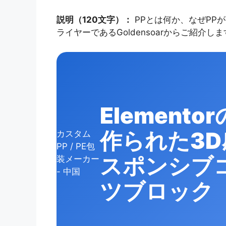
説明（120文字）：
PPとは何か、なぜPP
ライヤーであるGoldensoarからご紹介しま
Element
作られた3
カスタム
PP / PE包
スポンシブ
装メーカー
- 中国
ツブロック