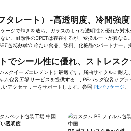
フタレート）-高透明度、冷間強度
ッケージで輝きを放ち、ガラスのような透明性と優れた対
いない。耐熱性のCPETは存在するが、変換ルートが異な
PET包装材輸出
冷たい食品、飲料、化粧品のパートナー。
- ソフトでシール性に優れ、ストレス
りのスクイーズエレメントに最適です。屈曲サイクルに耐え
ィルム包装工場
サービスを提供する、,
PEバッグ包装サプラ
さしいアクセサリーをサポートします。参照
PEパッケージ
.
 高い透明度