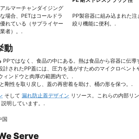
PE 耐ストレスクラック性
アルマーチャンダイジング
な場合、PETはコールドラ
PP製容器に組み込まれた注
優れている（サプライヤー
絞り機能に便利。.
業者）。.
挙動
る
PPではなく、食品の中にある。熱は食品から容器に伝導す
設計されたPP蓋には、圧力を逃がすためのマイクロベント
ウィンドウと肉厚の範囲内で。.
ると剛性を取り戻し、蓋の再密着を助け、桶の形を保つ。.
ン
そして
漏れ防止蓋デザイン
リソース。これらの内部リン
説明しています。.
 We Serve