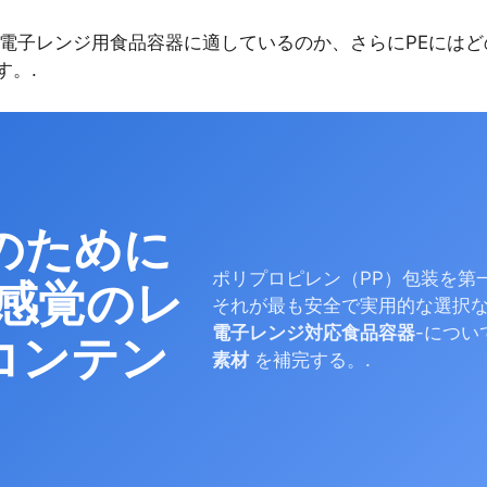
が電子レンジ用食品容器に適しているのか、さらにPEにはど
す。.
orのために
ポリプロピレン（PP）包装を第
D感覚のレ
それが最も安全で実用的な選択
電子レンジ対応食品容器
-につ
コンテン
素材
を補完する。.