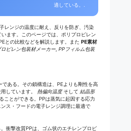
適している。.
子レンジの温度に耐え、反りを防ぎ、汚染
しています。このページでは、ポリプロピレン
やPEとの比較などを解説します。また
PE素材
プロピレン包装材メーカー
,
PPフィルム包装
である。その鎖構造は、PEよりも剛性を高
使用しています。
熱偏向温度
そして
結晶形
ることができる。PPは蒸気に起因する応力
エンス・フードの電子レンジ調理に最適で
。衝撃改質PPは、ゴム状のエチレンプロピ