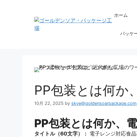
コ
ン
ホーム
テ
ン
パッケ
ツ
へ
ス
キ
ッ
プ
PP包装とは何か
10月 22, 2025
by
skye@goldensoarpackage.com
PP包装とは何か、
タイトル（60文字）：
電子レンジ対応食品