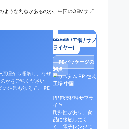
のような利点があるのか、中国のOEMサプ
PP包装 (工場 / サプ
ライヤー)
PEパッケージの
利点
一原理から理解し、なぜ
なのかをご覧ください。
いての注釈も添えて。
PE
PP包装材料サプラ
イヤー
耐熱性があり、食
品に接触しにく
く、電子レンジに