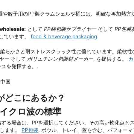
麺や餃子用のPP製クラムシェルや桶には、明確な再加熱方
wholesale:
として
PP袋包装サプライヤー
そして
PP包装
供しています。
food & beverage packaging
.
、柔らかさと耐ストレスクラック性に優れています。柔軟性
ヤー
そして
ポリエチレン包装材メーカー
, を提供する。
カ
スを発揮する。.
材がどこにあるか？
 マイクロ波の標準
熱する場合は、PPを選択してください。その高い軟化点と
提供します。
PP包装
, ボウル、トレイ、蓋を含む、パフォー