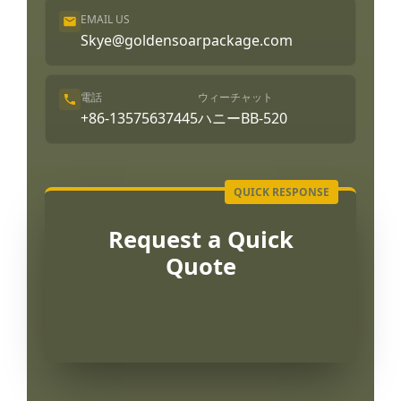
EMAIL US
Skye@goldensoarpackage.com
電話
ウィーチャット
+86-13575637445
ハニーBB-520
Request a Quick
Quote