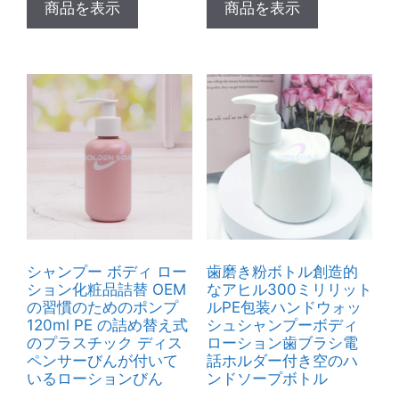
商品を表示
商品を表示
シャンプー ボディ ロー
歯磨き粉ボトル創造的
ション化粧品詰替 OEM
なアヒル300ミリリット
の習慣のためのポンプ
ルPE包装ハンドウォッ
120ml PE の詰め替え式
シュシャンプーボディ
のプラスチック ディス
ローション歯ブラシ電
ペンサーびんが付いて
話ホルダー付き空のハ
いるローションびん
ンドソープボトル