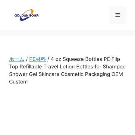
コ
ン
メ
テ
ン
ニ
ツ
へ
ス
ュ
キ
ホーム
/
PE材料
/ 4 oz Squeeze Bottles PE Flip
ッ
Top Refillable Travel Lotion Bottles for Shampoo
ー
プ
Shower Gel Skincare Cosmetic Packaging OEM
Custom