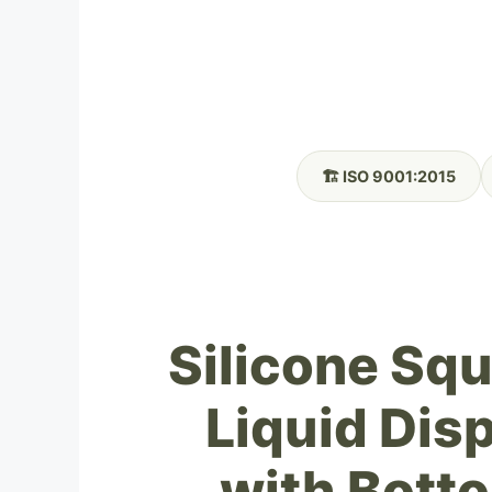
🏗️ ISO 9001:2015
Silicone Squ
Liquid Dis
with Bott