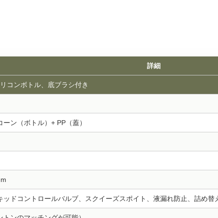
詳細
用シリコンボトル、底ブラシ付き
ーン（ボトル）+ PP（蓋）
）
mm
キッドコントロールバルブ、スクイーズスポイト、液漏れ防止、詰め替
ントンのマッチングが可能）