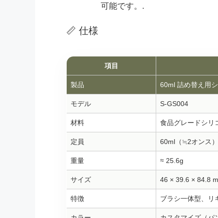
可能です。.
📏 仕様
項目
製品
60ml 詰め替え
モデル
S-GS004
材料
食品グレードシリコ
定員
60ml（≒2オンス
重量
≈ 25.6g
サイズ
46 × 39.6 × 84.8 
特徴
ブラシ一体型、リ
カラー
カスタマイズ（パ