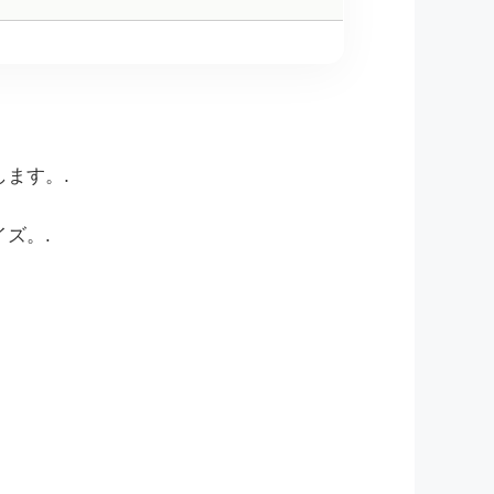
ます。.
ズ。.