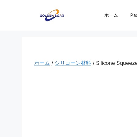
コ
ン
ホーム
Pa
テ
ン
ツ
へ
ス
キ
ホーム
/
シリコーン材料
/ Silicone Squeeze
ッ
プ