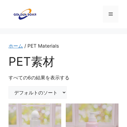
コ
ン
メ
テ
ン
ニ
ツ
へ
ス
ホーム
/ PET Materials
ュ
キ
PET素材
ッ
ー
プ
すべての6の結果を表示する