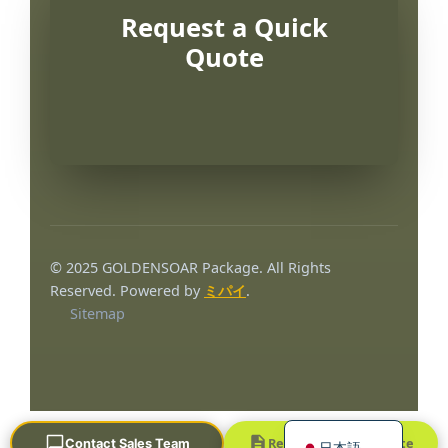
Request a Quick
Quote
Português
العربية
© 2025 GOLDENSOAR Package. All Rights
Français
Reserved. Powered by
ミパイ
.
Sitemap
한국어
Русский
Español
English
Request a Quick Quote
Contact Sales Team
日本語