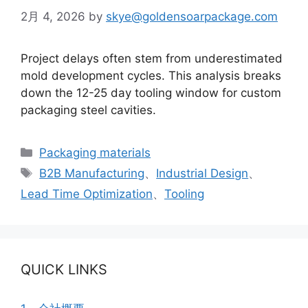
2月 4, 2026
by
skye@goldensoarpackage.com
Project delays often stem from underestimated
mold development cycles. This analysis breaks
down the 12-25 day tooling window for custom
packaging steel cavities.
カ
Packaging materials
テ
タ
B2B Manufacturing
、
Industrial Design
、
ゴ
グ
Lead Time Optimization
、
Tooling
リ
ー
QUICK LINKS