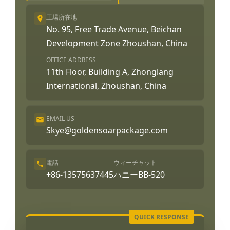
工場所在地
No. 95, Free Trade Avenue, Beichan
Development Zone Zhoushan, China
OFFICE ADDRESS
11th Floor, Building A, Zhonglang
International, Zhoushan, China
EMAIL US
Skye@goldensoarpackage.com
電話
ウィーチャット
+86-13575637445
ハニーBB-520