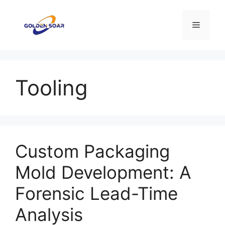
コ
ン
メ
テ
ン
ニ
ツ
へ
Tooling
ス
ュ
キ
ッ
ー
プ
Custom Packaging
Mold Development: A
Forensic Lead-Time
Analysis