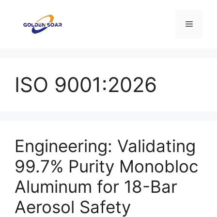
コ
ン
メ
テ
ン
ニ
ツ
へ
ISO 9001:2026
ス
ュ
キ
ッ
ー
プ
Engineering: Validating
99.7% Purity Monobloc
Aluminum for 18-Bar
Aerosol Safety