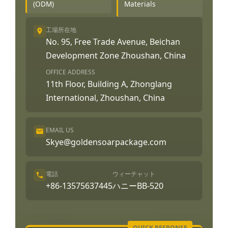
(ODM)
Materials
工場所在地
No. 95, Free Trade Avenue, Beichan
Development Zone Zhoushan, China
OFFICE ADDRESS
11th Floor, Building A, Zhonglang
International, Zhoushan, China
EMAIL US
Skye@goldensoarpackage.com
電話
ウィーチャット
+86-13575637445
ハニーBB-520