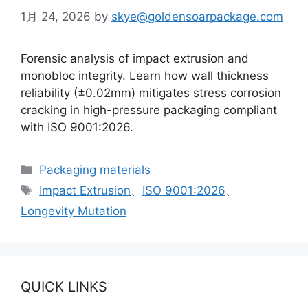
1月 24, 2026
by
skye@goldensoarpackage.com
Forensic analysis of impact extrusion and
monobloc integrity. Learn how wall thickness
reliability (±0.02mm) mitigates stress corrosion
cracking in high-pressure packaging compliant
with ISO 9001:2026.
カ
Packaging materials
テ
タ
Impact Extrusion
、
ISO 9001:2026
、
ゴ
グ
Longevity Mutation
リ
ー
QUICK LINKS