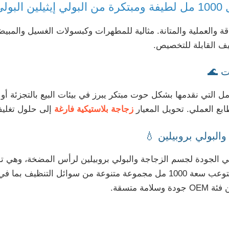
مل 🐋
ة والعملية والمتانة. مثالية للمطهرات وكبسولات الغسيل والمبي
ليف القابلة للتخصيص.
ت 🌊
ميز زجاجات منظفات الغسيل سعة 1000 مل التي نقدمها بشكل حوت مبتكر يبرز في بيئات البي
ع العملي. تحويل المعيار
زجاجة بلاستيكية فارغة
إلى حلول تغليف
البولي بروبيلين 💧
 الجودة لجسم الزجاجة والبولي بروبيلين لرأس المضخة، وهي توفر 
ممتازًا مانعًا للتسرب ومتانة تدوم طويلاً. تستوعب سعة 1000 مل مجموعة متنو
 متسقة.