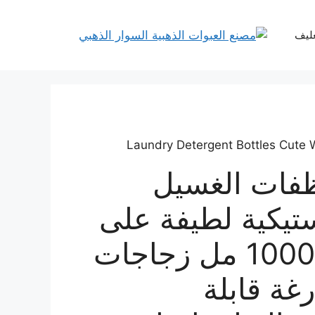
غليف
فات الغسيل
تيكية لطيفة على
شكل حوت 1000 مل زجاجات
رغة قابلة