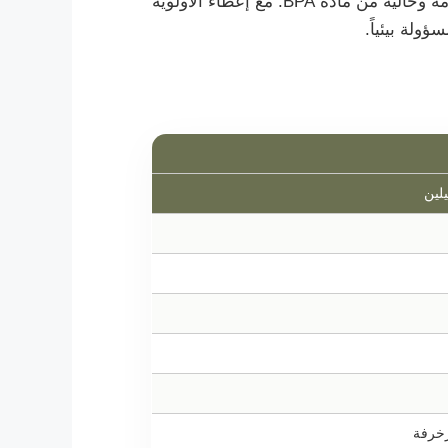
زجاجات المنظفات هذه مصنوعة من البولي إيثيلين والبولي بروبيلين القابل لإعادة التدوير، وهي آمنة وغير سامة وخالية من مادة BPA. مع إعطاء الأولوية
ولة بيئياً.
يلين
زخرفة