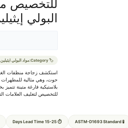
للتخصيص من 
البولي إيثيلي
🏷️ Category:
مواد البولي ايثيلين
حوت، وهي مثالية للمطهرات 
بلاستيكية فارغة متينة تتميز ب
للتخصيص لتغليف العلامات التج
⏱️ 15-25 Days Lead Time
🧪 ASTM-D1693 Standard