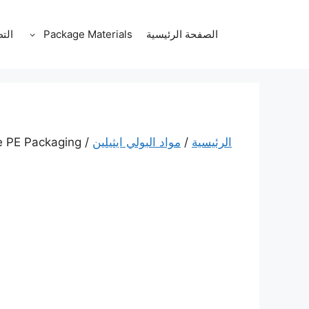
نتقل
لى
الصفحة الرئيسية
Package Materials
الت
لمحتوى
الرئيسية
/
مواد البولي ايثيلين
/ Laundry Detergent Bottles Cute Whale Shape 1000ml Empty Plastic Bottles Customizable PE Packaging