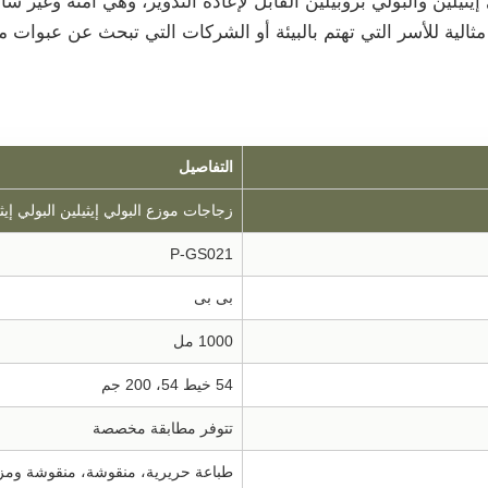
مثالية للأسر التي تهتم بالبيئة أو الشركات التي تبحث عن عبوات مسؤ
التفاصيل
زجاجات موزع البولي إيثيلين البولي إيث
P-GS021
بى بى
1000 مل
54 خيط 54، 200 جم
تتوفر مطابقة مخصصة
طباعة حريرية، منقوشة، منقوشة وم