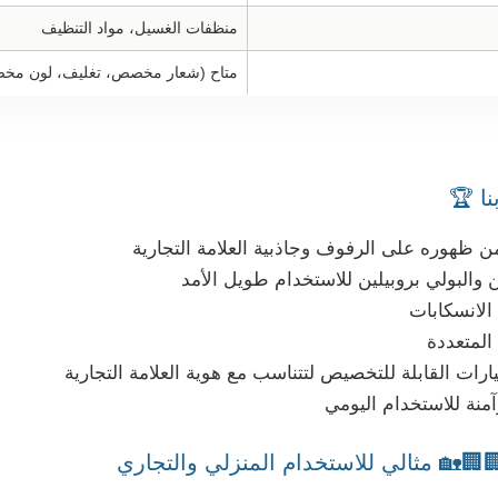
منظفات الغسيل، مواد التنظيف
ح (شعار مخصص، تغليف، لون مخصص)
مزاي
تصميم مميز على شكل حوت يعزز من ظهوره على 
مواد متينة مصنوعة من البولي إيثيلين وال
مضخة مريحة
تطبيق وا
خيارات تصنيع المعدات الأصلية والخيارات القابلة للتخصي
مثالي للاستخدام المنزلي والتجاري 🏢🏢