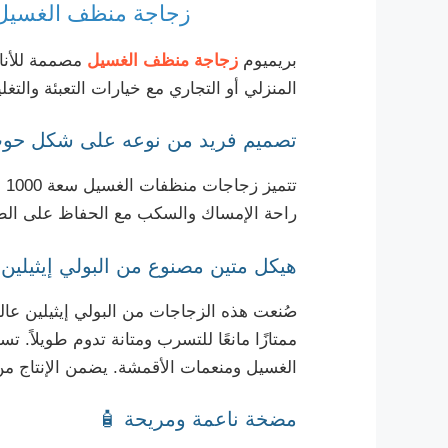
زجاجة منظف الغسيل 1000 مل لطيفة ومبتكرة من البولي إيثيلين البولي إيثيلين 1000 
بريميوم
زجاجة منظف الغسيل
مصممة للأناق
المنزلي أو التجاري مع خيارات التعبئة والتغ
تصميم فريد من نوعه على شكل حو
تت
راحة الإمساك والسكب مع الحفاظ على الطاب
هيكل متين مصنوع من البولي إيثيلين و
صُنعت هذه الزجاجات من البولي إيثيلين عالي
الغسيل ومنعمات الأقمشة. يضمن الإنتاج من فئة OEM جودة وسلامة
مضخة ناعمة ومريحة 🧴