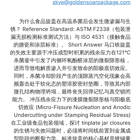
skye@goldensoarpackage.com
为什么食品旋盖在高温杀菌后会发生微渗漏与生
锈？ Reference Standard: ASTM F2338（包装泄
漏无损检测标准测试方法）与 ISO 4531（接触食品
的搪瓷和涂层标准）。 Short Answer 马口铁旋盖
的失效主要源于冲压成型时积累的残余应力在121℃
杀菌釜中引发了内侧环氧酚醛涂层的微裂隙形核，
进而导致电解质渗入并引发致命的阳极底切效应。
同时，杀菌冷却阶段产生的顶隙蒸汽空化现象会高
频轰击处于软化态的塑溶胶密封垫圈，导致其内部
微孔结构物理坍塌，最终丧失回弹记忆与真空锁闭
能力。 冲压残余应力下的漆膜微裂隙形核与阳极底
切效应 (Micro-Fissure Nucleation and Anodic
Undercutting under Stamping Residual Stress)
在工业级食品包装领域，探讨 tinplate jar closures
的生锈与失效问题时，必须将时间线前置到金属成
型阶段的断裂力学。标准旋盖的核心基材是镀锡量