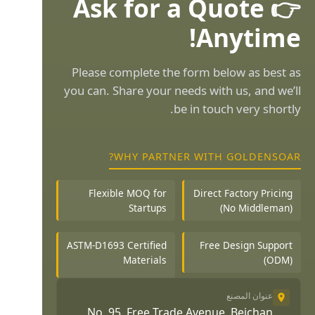
👉 Ask for a Quote
Anytime!
Please complete the form below as best as
you can. Share your needs with us, and we’ll
be in touch very shortly.
WHY PARTNER WITH GOLDENSOAR?
Flexible MOQ for
Direct Factory Pricing
Startups
(No Middleman)
ASTM-D1693 Certified
Free Design Support
Materials
(ODM)
عنوان المصنع
No. 95, Free Trade Avenue, Beichan