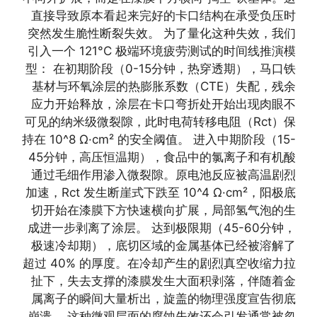
直接导致原本看起来完好的卡口结构在承受负压时
突然发生脆性断裂失效。 为了量化这种失效，我们
引入一个 121°C 极端环境疲劳测试的时间线推演模
型： 在初期阶段（0-15分钟，热穿透期），马口铁
基材与环氧涂层的热膨胀系数（CTE）失配，残余
应力开始释放，涂层在卡口弯折处开始出现肉眼不
可见的纳米级微裂隙，此时电荷转移电阻（Rct）保
持在 10^8 Ω·cm² 的安全阈值。 进入中期阶段（15-
45分钟，高压恒温期），食品中的氯离子和有机酸
通过毛细作用渗入微裂隙。原电池反应被高温剧烈
加速，Rct 发生断崖式下跌至 10^4 Ω·cm²，阳极底
切开始在漆膜下方快速横向扩展，局部氢气泡的生
成进一步剥离了涂层。 达到极限期（45-60分钟，
极速冷却期），底切区域的金属基体已经被溶解了
超过 40% 的厚度。在冷却产生的剧烈真空收缩力拉
扯下，失去支撑的漆膜发生大面积剥落，伴随着金
属离子的瞬间大量析出，旋盖的物理强度宣告彻底
崩溃。 这种微观层面的腐蚀失效还会引发通常被忽