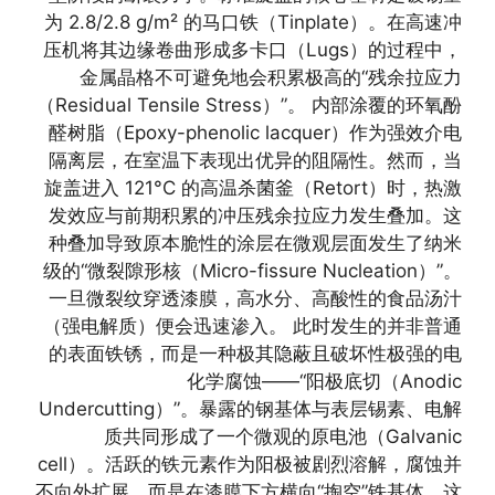
为 2.8/2.8 g/m² 的马口铁（Tinplate）。在高速冲
压机将其边缘卷曲形成多卡口（Lugs）的过程中，
金属晶格不可避免地会积累极高的“残余拉应力
（Residual Tensile Stress）”。 内部涂覆的环氧酚
醛树脂（Epoxy-phenolic lacquer）作为强效介电
隔离层，在室温下表现出优异的阻隔性。然而，当
旋盖进入 121°C 的高温杀菌釜（Retort）时，热激
发效应与前期积累的冲压残余拉应力发生叠加。这
种叠加导致原本脆性的涂层在微观层面发生了纳米
级的“微裂隙形核（Micro-fissure Nucleation）”。
一旦微裂纹穿透漆膜，高水分、高酸性的食品汤汁
（强电解质）便会迅速渗入。 此时发生的并非普通
的表面铁锈，而是一种极其隐蔽且破坏性极强的电
化学腐蚀——“阳极底切（Anodic
Undercutting）”。暴露的钢基体与表层锡素、电解
质共同形成了一个微观的原电池（Galvanic
cell）。活跃的铁元素作为阳极被剧烈溶解，腐蚀并
不向外扩展，而是在漆膜下方横向“掏空”铁基体。这