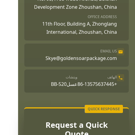
Development Zone Zhoushan, China
OFFICE ADDRESS
11th Floor, Building A, Zhonglang
International, Zhoushan, China
EMAIL US
Skye@goldensoarpackage.com
الهاتف
ويتشات
+86-13575637445
عسلBB-520
Request a Quick
Quote