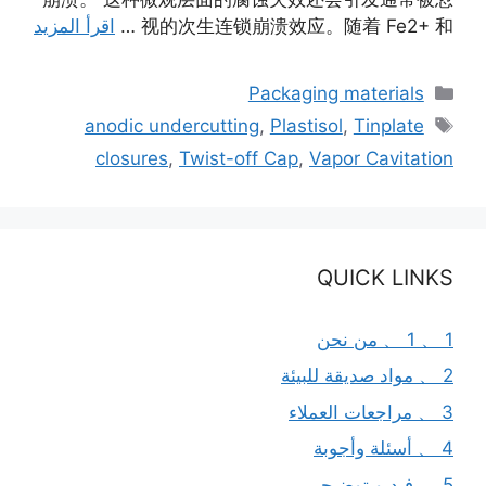
视的次生连锁崩溃效应。随着 Fe2+ 和 …
اقرأ المزيد
التصنيفات
Packaging materials
الوسوم
anodic undercutting
,
Plastisol
,
Tinplate
closures
,
Twist-off Cap
,
Vapor Cavitation
QUICK LINKS
1 、 1 、 من نحن
2 、 مواد صديقة للبيئة
3 、 مراجعات العملاء
4 、 أسئلة وأجوبة
5 、 فيديو توضيحي