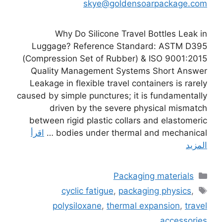
skye@goldensoarpackage.com
Why Do Silicone Travel Bottles Leak in
Luggage? Reference Standard: ASTM D395
(Compression Set of Rubber) & ISO 9001:2015
Quality Management Systems Short Answer
Leakage in flexible travel containers is rarely
caused by simple punctures; it is fundamentally
driven by the severe physical mismatch
between rigid plastic collars and elastomeric
bodies under thermal and mechanical …
اقرأ
المزيد
التصنيفات
Packaging materials
الوسوم
cyclic fatigue
,
packaging physics
,
polysiloxane
,
thermal expansion
,
travel
accessories