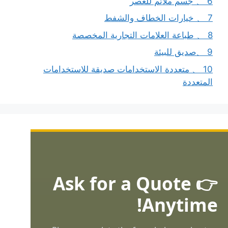
6 、 جسم ملائم للعصر
7 、 خيارات الخطاف والشفط
8 、 طباعة العلامات التجارية المخصصة
9 、صديق للبيئة
10 、 متعددة الاستخدامات صديقة للاستخدامات
المتعددة
👉 Ask for a Quote
Anytime!