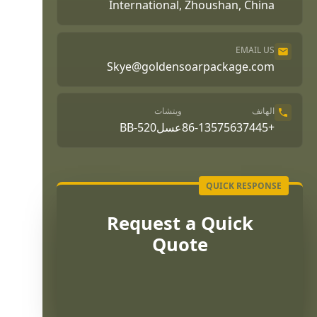
International, Zhoushan, China
EMAIL US
Skye@goldensoarpackage.com
الهاتف
ويتشات
+86-13575637445
عسلBB-520
Request a Quick
Quote