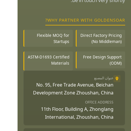
be in touch very shortly.
WHY PARTNER WITH GOLDENSOAR?
Flexible MOQ for
Direct Factory Pricing
Startups
(No Middleman)
ASTM-D1693 Certified
Free Design Support
Materials
(ODM)
عنوان المصنع
No. 95, Free Trade Avenue, Beichan
Development Zone Zhoushan, China
OFFICE ADDRESS
11th Floor, Building A, Zhonglang
International, Zhoushan, China