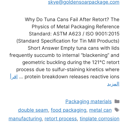
skye@goldensoarpackage.com
Why Do Tuna Cans Fail After Retort? The
Physics of Metal Packaging Reference
Standard: ASTM A623 / ISO 9001:2015
(Standard Specification for Tin Mill Products)
Short Answer Empty tuna cans with lids
frequently succumb to internal “blackening” and
geometric buckling during the 121°C retort
process due to sulfur-staining kinetics where
protein breakdown releases reactive ions …
اقرأ
المزيد
التصنيفات
Packaging materials
الوسوم
double seam
,
food packaging
,
metal can
manufacturing
,
retort process
,
tinplate corrosion