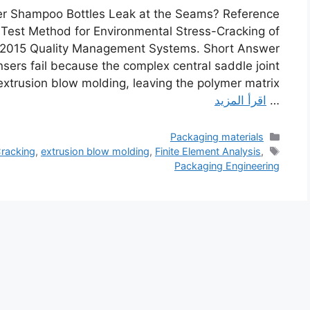
 Shampoo Bottles Leak at the Seams? Reference
est Method for Environmental Stress-Cracking of
1:2015 Quality Management Systems. Short Answer
ers fail because the complex central saddle joint
extrusion blow molding, leaving the polymer matrix
…
اقرأ المزيد
التصنيفات
Packaging materials
الوسوم
Cracking
,
extrusion blow molding
,
Finite Element Analysis
,
Packaging Engineering