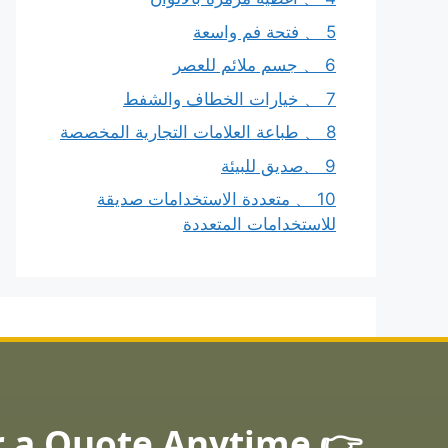
5 、 فتحة فم واسعة
6 、 جسم ملائم للعصر
7 、 خيارات الخطاف والشفط
8 、 طباعة العلامات التجارية المخصصة
9 、صديق للبيئة
10 、 متعددة الاستخدامات صديقة
للاستخدامات المتعددة
👉 Ask for a Quote Anytime!