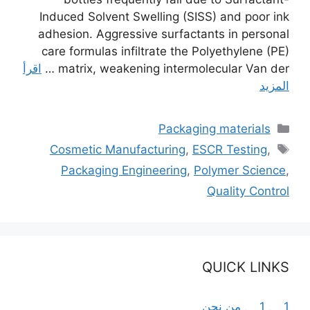
Induced Solvent Swelling (SISS) and poor ink
adhesion. Aggressive surfactants in personal
care formulas infiltrate the Polyethylene (PE)
matrix, weakening intermolecular Van der …
اقرأ
المزيد
التصنيفات
Packaging materials
الوسوم
Cosmetic Manufacturing
,
ESCR Testing
,
Packaging Engineering
,
Polymer Science
,
Quality Control
QUICK LINKS
1 、 1 、 من نحن