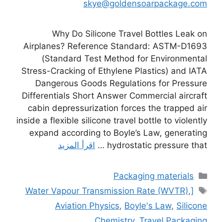
skye@goldensoarpackage.com
Why Do Silicone Travel Bottles Leak on
Airplanes? Reference Standard: ASTM-D1693
(Standard Test Method for Environmental
Stress-Cracking of Ethylene Plastics) and IATA
Dangerous Goods Regulations for Pressure
Differentials Short Answer Commercial aircraft
cabin depressurization forces the trapped air
inside a flexible silicone travel bottle to violently
expand according to Boyle’s Law, generating
hydrostatic pressure that …
اقرأ المزيد
التصنيفات
Packaging materials
الوسوم
,
[Water Vapour Transmission Rate (WVTR)
Aviation Physics
,
Boyle's Law
,
Silicone
Chemistry
,
Travel Packaging