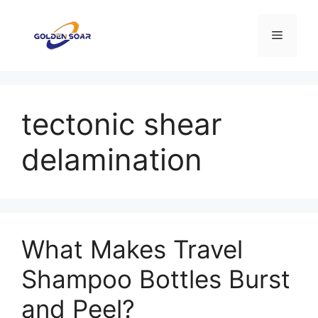
Перейти
к
Меню
содержимому
tectonic shear
delamination
What Makes Travel
Shampoo Bottles Burst
and Peel?