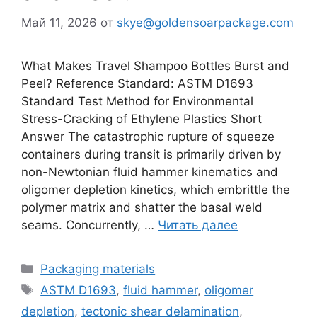
Май 11, 2026
от
skye@goldensoarpackage.com
What Makes Travel Shampoo Bottles Burst and
Peel? Reference Standard: ASTM D1693
Standard Test Method for Environmental
Stress-Cracking of Ethylene Plastics Short
Answer The catastrophic rupture of squeeze
containers during transit is primarily driven by
non-Newtonian fluid hammer kinematics and
oligomer depletion kinetics, which embrittle the
polymer matrix and shatter the basal weld
seams. Concurrently, …
Читать далее
Рубрики
Packaging materials
Метки
ASTM D1693
,
fluid hammer
,
oligomer
depletion
,
tectonic shear delamination
,