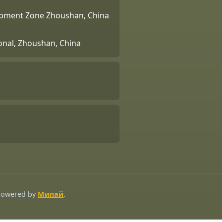
lopment Zone Zhoushan, China
ional, Zhoushan, China
 Powered by
Мипай
.