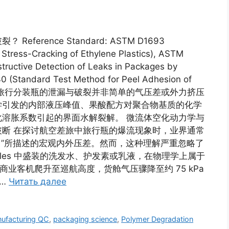
rence Standard: ASTM D1693
Stress-Cracking of Ethylene Plastics), ASTM
ructive Detection of Leaks in Packages by
(Standard Test Method for Peel Adhesion of
ort Answer 旅行分装瓶的泄漏与破裂并非简单的气压差或外力挤压
学引发的内部液压峰值、果酸配方对聚合物基质的化学
溶胀系数引起的界面水解裂解。 微流体空化动力学与
断 在探讨航空差旅中旅行瓶的爆流现象时，业界通常
Law）”所描述的宏观内外压差。然而，这种理解严重忽略了
y bottles 中盛装的洗发水、护发素或乳液，在物理学上属于
商业客机爬升至巡航高度，货舱气压骤降至约 75 kPa
 …
Читать далее
ufacturing QC
,
packaging science
,
Polymer Degradation