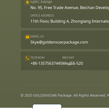
АДРЕС ЗАВОДА
No. 95, Free Trade Avenue, Beichan Deve
OFFICE ADDRESS
11th Floor, Building A, Zhonglang Internat
EMAIL US
Skye@goldensoarpackage.com
Português
ТЕЛЕФОН
WECHAT
العربية
+86-13575637445
МедББ-520
Français
한국어
日本語
Español
© 2025 GOLDENSOAR Package. All Rights Reserved.
English