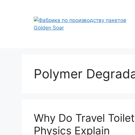
Перейти
к
содержимому
Polymer Degrada
Why Do Travel Toile
Physics Explain