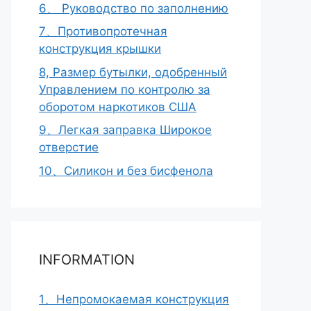
6、 Руководство по заполнению
7、Противопротечная
конструкция крышки
8, Размер бутылки, одобренный
Управлением по контролю за
оборотом наркотиков США
9、Легкая заправка Широкое
отверстие
10、Силикон и без бисфенола
INFORMATION
1、Непромокаемая конструкция