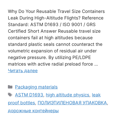
Why Do Your Reusable Travel Size Containers
Leak During High-Altitude Flights? Reference
Standard: ASTM D1693 / ISO 9001 / GRS
Certified Short Answer Reusable travel size
containers fail at high altitudes because
standard plastic seals cannot counteract the
volumetric expansion of residual air under
negative pressure. By utilizing PE/LDPE
matrices with active radial preload force …
Читать далее
Рубрики
Packaging materials
Метки
ASTM D1693
,
high altitude physics
,
leak
proof bottles
,
ПОЛИЭТИЛЕНОВАЯ УПАКОВКА
,
дорожные контейнеры