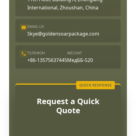
International, Zhoushan, China
EMAIL US
Skye@goldensoarpackage.com
ТЕЛЕФОН
WECHAT
+86-13575637445
МедББ-520
Request a Quick
Quote