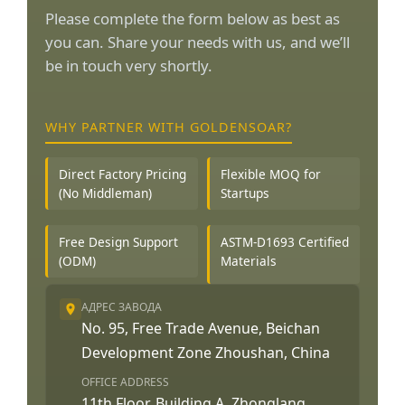
Please complete the form below as best as
you can. Share your needs with us, and we’ll
be in touch very shortly.
WHY PARTNER WITH GOLDENSOAR?
Direct Factory Pricing
Flexible MOQ for
(No Middleman)
Startups
Free Design Support
ASTM-D1693 Certified
(ODM)
Materials
АДРЕС ЗАВОДА
No. 95, Free Trade Avenue, Beichan
Development Zone Zhoushan, China
OFFICE ADDRESS
11th Floor, Building A, Zhonglang