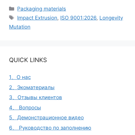
Рубрики
Packaging materials
Метки
Impact Extrusion
,
ISO 9001:2026
,
Longevity
Mutation
QUICK LINKS
1、О нас
2、Экоматериалы
3、Отзывы клиентов
4、 Вопросы
5、Демонстрационное видео
6、 Руководство по заполнению