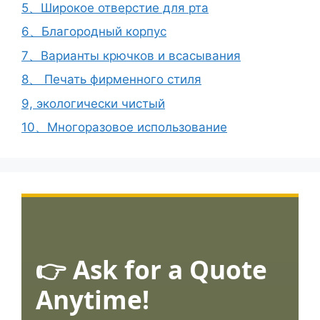
5、Широкое отверстие для рта
6、Благородный корпус
7、Варианты крючков и всасывания
8、 Печать фирменного стиля
9, экологически чистый
10、Многоразовое использование
👉 Ask for a Quote
Anytime!