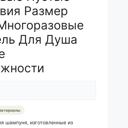
вия Размер
Многоразовые
ель Для Душа
е
ежности
материалы
я шампуня, изготовленные из