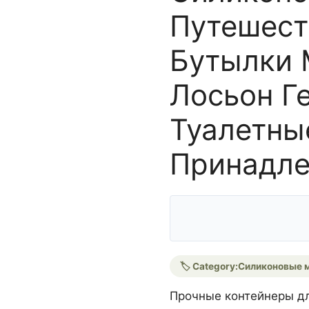
Путешест
Бутылки 
Лосьон Г
Туалетны
Принадл
🏷️ Category:
Силиконовые 
Прочные контейнеры дл