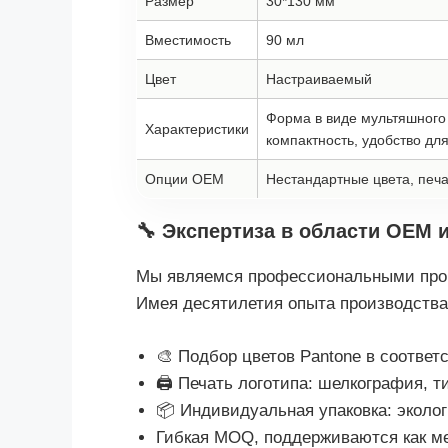
Размер
30*130 мм
Вместимость
90 мл
Цвет
Настраиваемый
Форма в виде мультяшного
Характеристики
компактность, удобство дл
Опции OEM
Нестандартные цвета, печа
🔧 Экспертиза в области OEM 
Мы являемся профессиональными пр
Имея десятилетия опыта производства
🎨 Подбор цветов Pantone в соответ
🖨️ Печать логотипа: шелкография, т
📦 Индивидуальная упаковка: эколог
Гибкая MOQ, поддерживаются как мел