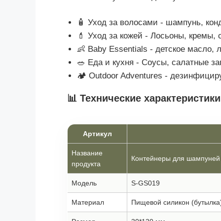
🧴 Уход за волосами - шампунь, кон
💄 Уход за кожей - Лосьоны, кремы
👶 Baby Essentials - детское масло,
🥗 Еда и кухня - Соусы, салатные за
🏕️ Outdoor Adventures - дезинфици
📊 Технические характеристики
Артикул
Название
Контейнеры для шампуней
продукта
Модель
S-GS019
Материал
Пищевой силикон (бутылка