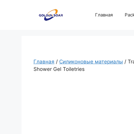
Перейти
к
Главная
Pack
содержимому
Главная
/
Силиконовые материалы
/ Tr
Shower Gel Toiletries