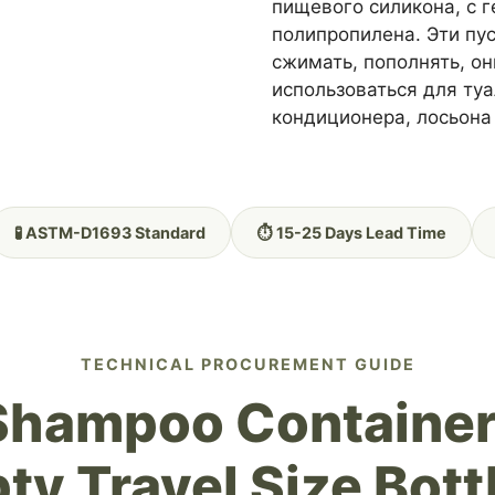
пищевого силикона, с
полипропилена. Эти пу
сжимать, пополнять, о
использоваться для ту
кондиционера, лосьона 
🧪 ASTM-D1693 Standard
⏱️ 15-25 Days Lead Time
TECHNICAL PROCUREMENT GUIDE
 Shampoo Container
ty Travel Size Bottl