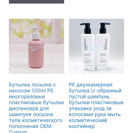
Бутылка лосьона с
PE двухкамерная
насосом 120ml PE
бутылка U-образный
многоразовые
пустой шампунь
пластиковые бутылки
бутылки пластиковые
диспенсера для
упаковка уход за
шампуня лосьона
волосами рука мыть
тела косметического
косметический
пополнения OEM
контейнер
Custom