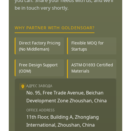
you can. Share your needs with us, and we’ll
be in touch very shortly.
WHY PARTNER WITH GOLDENSOAR?
Direct Factory Pricing
Flexible MOQ for
(No Middleman)
Startups
Free Design Support
ASTM-D1693 Certified
(ODM)
Materials
АДРЕС ЗАВОДА
No. 95, Free Trade Avenue, Beichan
Development Zone Zhoushan, China
OFFICE ADDRESS
11th Floor, Building A, Zhonglang
International, Zhoushan, China