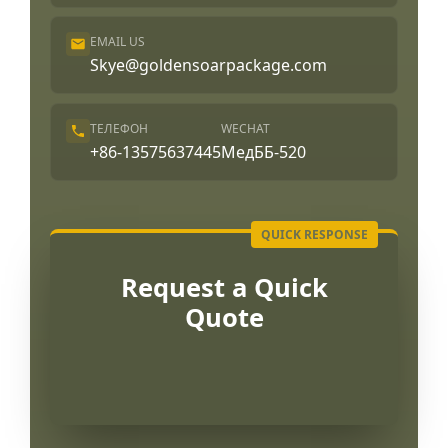
EMAIL US
Skye@goldensoarpackage.com
ТЕЛЕФОН
WECHAT
+86-13575637445
МедББ-520
Request a Quick
Quote