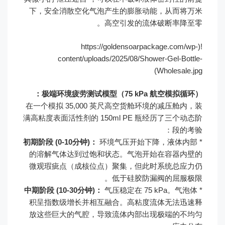
下，安全消散空化气泡产生的膨胀动能，从而将万米
高空引发的流体破断率降至零。
!(https://goldensoarpackage.com/wp-
content/uploads/2025/08/Shower-Gel-Bottle-
Wholesale.jpg)
极端环境疲劳测试模型（75 kPa 航空模拟循环）：
在一个模拟 35,000 英尺高空货舱环境的减压舱内，装
满高粘度表面活性剂的 150ml PE 瓶经历了三个动态阶
段的考验：
初期阶段 (0-10分钟)：
环境气压开始下降，液体内部
*
的溶解气体达到过饱和状态。气泡开始在容器内壁的
微观瑕疵点（成核位点）聚集，但此时系统总应力仍
低于硅胶防漏阀的屈服极限。
中期阶段 (10-30分钟)：
气压稳定在 75 kPa。气泡体
*
积呈指数级增长并相互融合。高粘度流体无法迅速释
放这些巨大的气腔，导致流体内部出现极端的不均匀