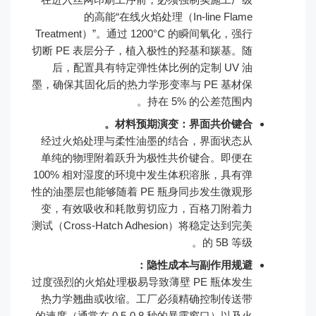
的高能“在线火焰处理（In-line Flame
Treatment）”。通过 1200°C 的瞬间氧化，强行
切断 PE 表层分子，植入极性的羟基和羰基。随
后，配置具有特定弹性体比例的定制 UV 油
墨，确保其固化后的热力学形变率与 PE 基材保
持在 5% 的公差范围内。
材料预期演变：界面共价键合。
经过火焰处理与柔性油墨的结合，界面状态从
单纯的物理附着跃升为极性共价键合。即便在
100% 相对湿度的环境中发生体积溶胀，具有弹
性的油墨层也能够随着 PE 瓶身同步发生微观形
变，有效吸收和耗散剪切应力，百格刀附着力
测试（Cross-Hatch Adhesion）将稳定达到完美
的 5B 等级。
隐性成本与副作用规避：
过度强烈的火焰处理极易导致薄壁 PE 瓶体发生
热力学翘曲或收缩。工厂必须精确控制传送带
的速度（通常在 0.5-0.8 秒的暴露窗口）以及火