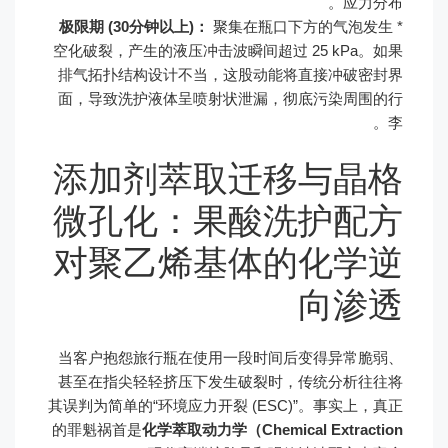
应力分布。
极限期 (30分钟以上)：
聚集在瓶口下方的气泡发生
*
空化破裂，产生的液压冲击波瞬间超过 25 kPa。如果
排气拓扑结构设计不当，这股动能将直接冲破密封界
面，导致洗护液体呈喷射状泄漏，彻底污染周围的行
李。
添加剂萃取迁移与晶格
微孔化：果酸洗护配方
对聚乙烯基体的化学逆
向渗透
当客户抱怨旅行瓶在使用一段时间后变得异常脆弱、
甚至在指尖轻轻挤压下发生破裂时，传统分析往往将
其误判为简单的“环境应力开裂 (ESC)”。事实上，真正
的罪魁祸首是
化学萃取动力学（Chemical Extraction