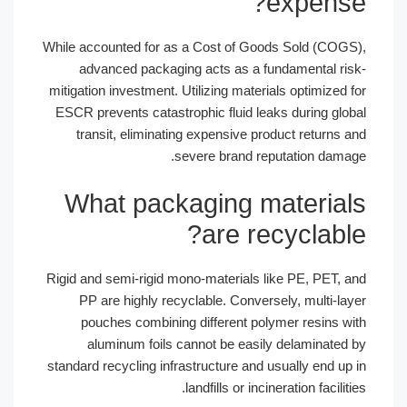
expense?
While accounted for as a Cost of Goods Sold (COGS),
advanced packaging acts as a fundamental risk-
mitigation investment. Utilizing materials optimized for
ESCR prevents catastrophic fluid leaks during global
transit, eliminating expensive product returns and
severe brand reputation damage.
What packaging materials
are recyclable?
Rigid and semi-rigid mono-materials like PE, PET, and
Português
PP are highly recyclable. Conversely, multi-layer
Français
pouches combining different polymer resins with
aluminum foils cannot be easily delaminated by
한국어
standard recycling infrastructure and usually end up in
日本語
landfills or incineration facilities.
Русский