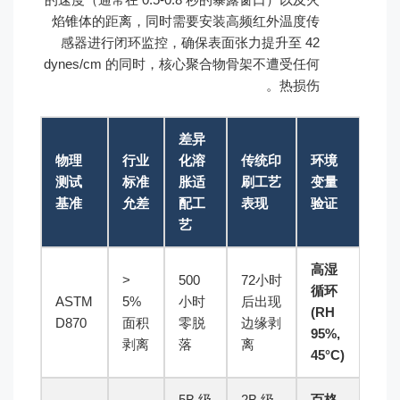
焰锥体的距离，同时需要安装高频红外温度传
感器进行闭环监控，确保表面张力提升至 42
dynes/cm 的同时，核心聚合物骨架不遭受任何
热损伤。
差异
物理
行业
化溶
传统印
环境
测试
标准
胀适
刷工艺
变量
基准
允差
配工
表现
验证
艺
高湿
<
500
72小时
循环
ASTM
5%
小时
后出现
(RH
D870
面积
零脱
边缘剥
95%,
剥离
落
离
45°C)
5B 级
2B 级
百格