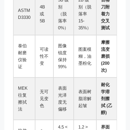
4B
别
别（脱
刀附
ASTM
或
（脱
落率
着力
D3330
5B
落率
15-
交叉
0%）
35%）
测试
摩擦
泰伯
图像
可读
图案模
流变
耐磨
锐度
性不
糊，油
磨损
仪验
保持
变
墨粉化
(200
证
99%
次)
耐化
MEK
表面
无可
表面树
学溶
往复
光泽
见变
脂溶解
剂擦
擦拭
度无
色
起皱
拭 (乙
法
偏移
醇)
> 4.5
< 1.2
界面