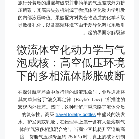
旅行分装瓶的泄漏与破裂并非简单的气压差或外力挤
压所致，其底层失效机制源于微流体空化动力学引发
的内部液压峰值、果酸配方对聚合物基质的化学萃取
导致微孔化，以及高湿环境下由于差异化溶胀系数引
起的界面水解裂解。
微流体空化动力学与气
泡成核：高空低压环境
下的多相流体膨胀破断
在探讨航空差旅中旅行瓶的爆流现象时，业界通常将
其简单归咎于“波义耳定律（Boyle’s Law）”所描述的
宏观内外压差。然而，这种理解严重忽略了流体介质
的复杂性。高级
travel toiletry bottles
中盛装的洗发
水、护发素或乳液，在物理学上属于含有大量溶解气
体的“气液多相流混合物”。当商业客机爬升至巡航高
度，货舱气压骤降至约 75 kPa 时，真正的破坏机制