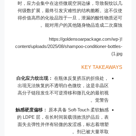
时，应力会集中在这些微观空洞边缘，导致裂纹以几
何级数扩展，最终引发灾难性的结构脆断。这不仅使
得价值高昂的化妆品毁于一旦，泄漏的酸性物质还可
能对用户的其他随身物品造成二次腐蚀。
!(https://goldensoarpackage.com/wp-
content/uploads/2025/08/shampoo-conditioner-bottles-
1.jpg)
KEY TAKEAWAYS
白化应力纹出现：
在瓶体反复挤压的折痕处，
出现无法恢复的不透明白色微纹，这是非晶区
高分子链段发生不可逆滑移和微孔化的最初视
觉警告。
触感硬度偏移：
原本具备 Soft-Touch 柔软触感
的 LDPE 层，在长时间装载强效洗护品后，表
面失去弹性并伴有轻微的发涩感，标志着增塑
剂已被大量萃取。