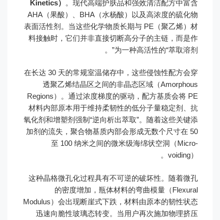
Kinetics）
。现代高端护肤品和强效清洁配方中富含
AHA（果酸）、BHA（水杨酸）以及高浓度的硫化物
表面活性剂。当这些化学物质长期与 PE（聚乙烯）材
料接触时，它们并非直接切断高分子的主链，而是作
为一种高活性的“萃取溶剂”。
在长达 30 天的常规室温储存中，这些侵蚀性配方会穿
透聚乙烯结晶区之间的非晶态区域（Amorphous
Regions）。通过浓度梯度的驱动，配方基质会将 PE
材料内部原本用于维持柔韧性的低分子量稳定剂、抗
氧化剂和增塑剂强制“逆向析出萃取”。随着这些关键添
加剂的流失，聚合物基质内部会形成无数个尺寸在 50
至 100 纳米之间的微米级海绵状空洞（Micro-
voiding）。
这种晶格微孔化过程具有不可逆的破坏性。随着微孔
的密度增加，瓶体材料的弯曲模量（Flexural
Modulus）会出现断崖式下跌，材料由原本的韧性状态
迅速向脆性玻璃态转变。当用户再次施加物理挤压