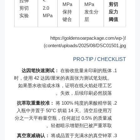
拉伸
>
MPa
MPa
剪切
剪切
2.0
保持
发生分
应力
实验
MPa
键合
层
阈值
!(https://goldensoarpackage.com/wp-
content/uploads/2025/08/DSC01501.jpg)
PRO-TIP / CHECKLIST
达因笔快速测试：
在验收批量未印刷的瓶体
时，使用 42 达因/厘米的表面张力测试笔划线。
如果墨水收缩成水珠，证明在线火焰处理工艺
失效，后续印刷必然脱落。
抗萃取重量校准：
将 100% 纯度的果酸精华装
入瓶中并置于 50°C 烘箱 14 天。清空后使用万
分之一天平称量空瓶，任何超过 0.5% 的质量减
轻都暗示增塑剂已被严重萃取。
真空衰减确认：
将成品置于充满水的真空钟罩