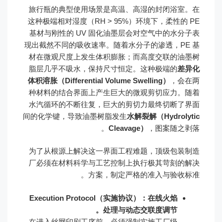
旅行瓶的典型使用场景是高温、高湿的封闭浴室。在
这种极端相对湿度（RH > 95%）环境下，柔性的 PE
基材与刚性的 UV 固化油墨层会对空气中的水分子表
现出截然不同的吸收速率。随着水分子的渗透，PE 基
材在微观尺度上发生体积膨胀；而高度交联的油墨树
脂层几乎不吸水，保持尺寸恒定。这种极端的
差异化
体积溶胀（Differential Volume Swelling）
，会在两
种材料的结合界面上产生巨大的微观剪切应力。随着
水汽循环的不断往复，巨大的剪切力最终切断了界面
间的化学键，导致油墨树脂发生
水解裂解（Hydrolytic
Cleavage）
，图案随之剥落。
为了从根源上解决这一界面工程难题，顶级包装制造
厂必须在材料科学与工艺控制上执行极其苛刻的解决
方案，制定严格的准入与验收标准。
Execution Protocol（实施协议）：在线火焰
处理与动态交联度调节。
在进入丝网印刷工序前，必须强制实施工厂级