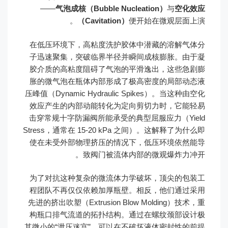
——
气泡成核（Bubble Nucleation）
与
空化效应
（Cavitation）
便开始在微观层面上演。
在低压环境下，高粘度洗护胶体中潜藏的溶解气体分
子迅速聚集，突破临界半径并瞬间成核膨胀。由于凝
胶介质的高粘度阻碍了气泡的平滑逸出，这些急剧膨
胀的微气泡在瓶体内部形成了极高密度的局部动态液
压峰值（Dynamic Hydraulic Spikes）。当这种由空化
效应产生的内部动能转化为定向剪切力时，它能轻易
击穿常规十字防漏阀所能承受的典型屈服应力（Yield
Stress，通常在 15-20 kPa 之间）。这解释了为什么即
使在未受外部物理挤压的情况下，低压环境依然能导
致阀门被流体内部的微观爆炸力冲开。
为了对抗这种复杂的微流体力学破坏，顶尖的包装工
程团队不再仅仅依赖加厚瓶壁。相反，他们通过采用
先进的挤出吹塑（Extrusion Blow Molding）技术，重
构瓶口排气流道的拓扑结构。通过在螺纹颈部设计极
其微小的“泄压迷宫”，可以在不破坏液体密封性的前提