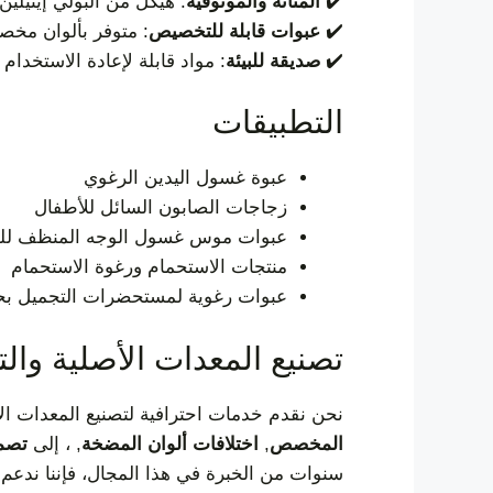
✔️
المتانة والموثوقية
: هيكل من البولي إيثيلين 
✔️
عبوات قابلة للتخصيص
: متوفر بألوان مخص
✔️
صديقة للبيئة
: مواد قابلة لإعادة الاستخدام 
التطبيقات
عبوة غسول اليدين الرغوي
زجاجات الصابون السائل للأطفال
عبوات موس غسول الوجه المنظف لل
منتجات الاستحمام ورغوة الاستحمام
عبوات رغوية لمستحضرات التجميل ب
تصنيع المعدات الأصلية وا
نحن نقدم خدمات احترافية لتصنيع المعدات ال
المخصص
,
اختلافات ألوان المضخة
, ، إلى
تصمي
سنوات من الخبرة في هذا المجال، فإننا ندعم ال