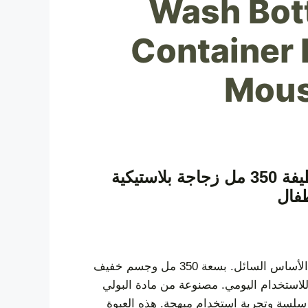
Wash Bott
Container 
Mous
زجاجة صابون اليدين المصنوعة من البولي إيثيلين البولي إيثيلين المبدعة اللطيفة 350 مل زجاجة بلاستيكية
فال
عبارة عن حل تغليف عصري ومبتكر وعملي مصمم لمجموعة كبيرة من المنتجات ذات الأساس السائل. بسعة 350 مل وجسم خفيف
لاستخدام اليومي. مصنوعة من مادة البولي
 سلسة وتجربة استخدام مبهجة. هذه العبوة