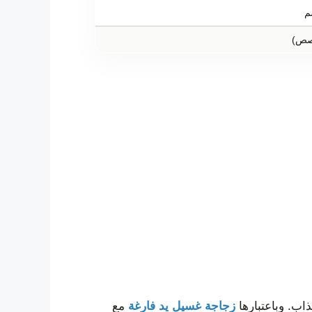
م
صص)
اب. وباعتبارها
زجاجة غسيل يد فارغة
مع