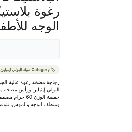
رغوة بلاستي
الوجه للأطف
🏷️ Category:
مواد البولي ايثيلين
البولي إيثيلين ورأس مضخة من
خفيفة الوزن 60
ومنظف الوجه والموس. تتوفر خ