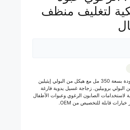
كية لتغليف منظف
ال
زجاجة مضخة رغوة عالية الجودة بسعة 350 مل مع هيكل من البولي إيثيلين
 البولي بروبيلين. زجاجة غسيل يدوية فارغة
 جرام مصممة لاستخدامات الصابون الرغوي وعبوات الأطفال
يارات قابلة للتخصيص من OEM.