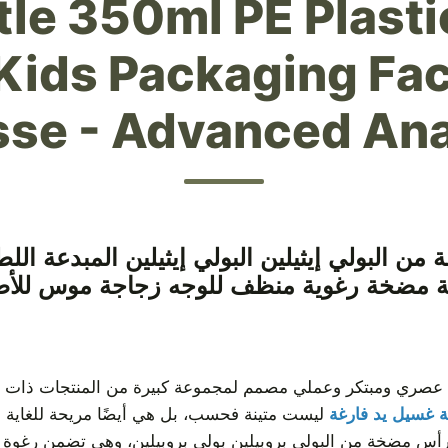
le 350ml PE Plast
Kids Packaging Fa
se - Advanced Ana
ة مضخة رغوية منظف للوجه زجاجة موس للأط
 غسيل يد فارغة
ليست متينة فحسب، بل هي أيضًا مريحة للغاية ل
دة برأس مضخة من البولي بروبيلين بولي بروبيلين، وهي تضمن رغوة