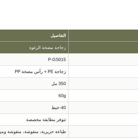
التفاصيل
زجاجة مضخة الرغوة
P-GS015
زجاجة PE + رأس مضخة PP
350 مل
60g
40-خيط
تتوفر مطابقة مخصصة
طباعة حريرية، منقوشة، منقوشة وم