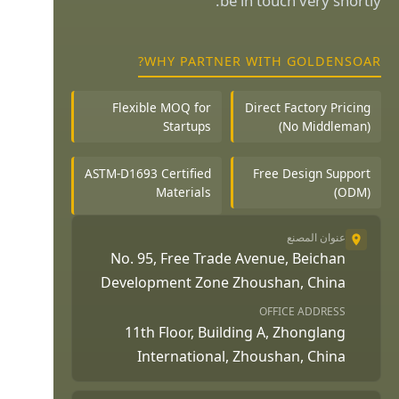
be in touch very shortly.
WHY PARTNER WITH GOLDENSOAR?
Flexible MOQ for
Direct Factory Pricing
Startups
(No Middleman)
ASTM-D1693 Certified
Free Design Support
Materials
(ODM)
عنوان المصنع
No. 95, Free Trade Avenue, Beichan
Development Zone Zhoushan, China
OFFICE ADDRESS
11th Floor, Building A, Zhonglang
International, Zhoushan, China