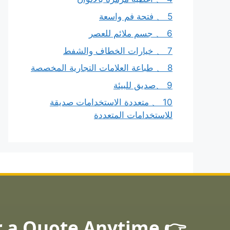
5 、 فتحة فم واسعة
6 、 جسم ملائم للعصر
7 、 خيارات الخطاف والشفط
8 、 طباعة العلامات التجارية المخصصة
9 、صديق للبيئة
10 、 متعددة الاستخدامات صديقة
للاستخدامات المتعددة
👉 Ask for a Quote Anytime!