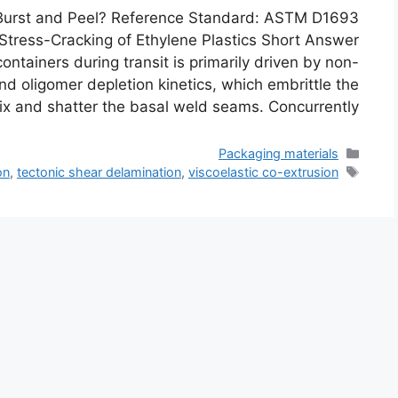
Burst and Peel? Reference Standard: ASTM D1693
Stress-Cracking of Ethylene Plastics Short Answer
ntainers during transit is primarily driven by non-
 oligomer depletion kinetics, which embrittle the
x and shatter the basal weld seams. Concurrently, …
التصنيفات
Packaging materials
الوسوم
on
,
tectonic shear delamination
,
viscoelastic co-extrusion