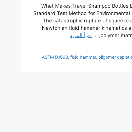
What Makes Travel Shampoo Bottles 
Standard Test Method for Environmental 
The catastrophic rupture of squeeze co
Newtonian fluid hammer kinematics and
polymer matri
اقرأ المزيد
ASTM D1693
,
fluid hammer
,
oligomer depleti