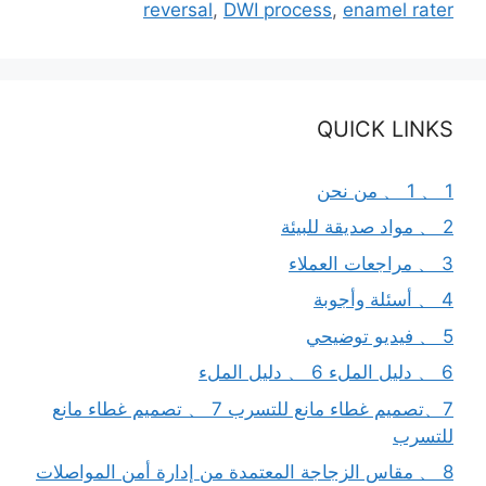
reversal
,
DWI process
,
enamel rater
QUICK LINKS
1 、 1 、 من نحن
2 、 مواد صديقة للبيئة
3 、 مراجعات العملاء
4 、 أسئلة وأجوبة
5 、 فيديو توضيحي
6 、 دليل الملء 6 、 دليل الملء
7、تصميم غطاء مانع للتسرب 7 、 تصميم غطاء مانع
للتسرب
8 、 مقاس الزجاجة المعتمدة من إدارة أمن المواصلات