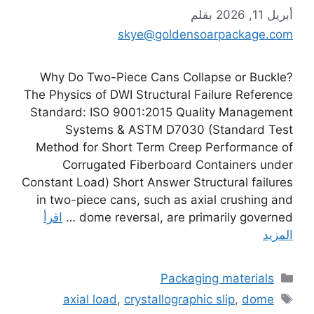
أبريل 11, 2026
بقلم
skye@goldensoarpackage.com
Why Do Two-Piece Cans Collapse or Buckle?
The Physics of DWI Structural Failure Reference
Standard: ISO 9001:2015 Quality Management
Systems & ASTM D7030 (Standard Test
Method for Short Term Creep Performance of
Corrugated Fiberboard Containers under
Constant Load) Short Answer Structural failures
in two-piece cans, such as axial crushing and
dome reversal, are primarily governed …
اقرأ
المزيد
التصنيفات
Packaging materials
الوسوم
axial load
,
crystallographic slip
,
dome