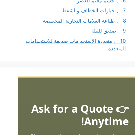
6 、 جسم ملائم للعصر
7 、 خيارات الخطاف والشفط
8 、 طباعة العلامات التجارية المخصصة
9 、صديق للبيئة
10 、 متعددة الاستخدامات صديقة للاستخدامات
المتعددة
👉 Ask for a Quote
Anytime!