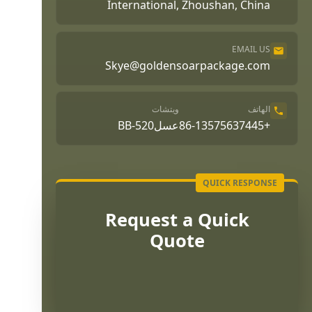
International, Zhoushan, China
EMAIL US
Skye@goldensoarpackage.com
الهاتف
ويتشات
+86-13575637445
عسلBB-520
Request a Quick
Quote